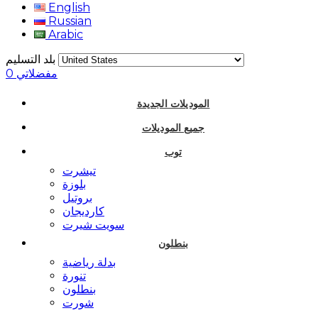
English
Russian
Arabic
بلد التسليم
مفضلاتي
0
الموديلات الجديدة
جميع الموديلات
توب
تيشرت
بلوزة
بروتيل
كارديجان
سويت شيرت
بنطلون
بدلة رياضية
تنورة
بنطلون
شورت