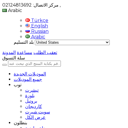
,
مركز الاتصال: 02124813692
Arabic
Türkçe
English
Russian
Arabic
بلد التسليم
تعقب الطلب
مساعدة
المدونة
سلة التسوق
الموديلات الجديدة
جميع الموديلات
توب
تيشرت
بلوزة
بروتيل
كارديجان
سويت شيرت
عرض الكل
بنطلون