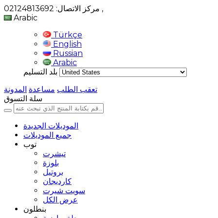
,
مركز الاتصال: 02124813692
Arabic
Türkçe
English
Russian
Arabic
بلد التسليم
تعقب الطلب
مساعدة
المدونة
سلة التسوق
الموديلات الجديدة
جميع الموديلات
توب
تيشرت
بلوزة
بروتيل
كارديجان
سويت شيرت
عرض الكل
بنطلون