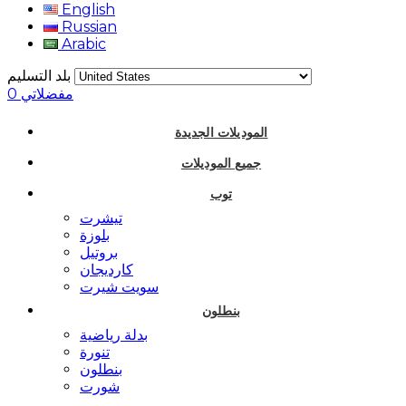
English
Russian
Arabic
بلد التسليم
مفضلاتي
0
الموديلات الجديدة
جميع الموديلات
توب
تيشرت
بلوزة
بروتيل
كارديجان
سويت شيرت
بنطلون
بدلة رياضية
تنورة
بنطلون
شورت