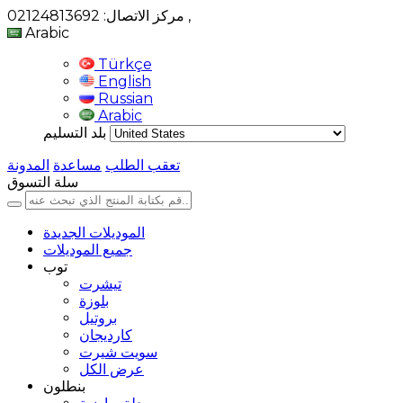
,
مركز الاتصال: 02124813692
Arabic
Türkçe
English
Russian
Arabic
بلد التسليم
تعقب الطلب
مساعدة
المدونة
سلة التسوق
الموديلات الجديدة
جميع الموديلات
توب
تيشرت
بلوزة
بروتيل
كارديجان
سويت شيرت
عرض الكل
بنطلون