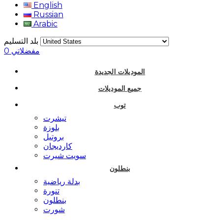
English
Russian
Arabic
بلد التسليم
مفضلاتي
0
الموديلات الجديدة
جميع الموديلات
توب
تيشرت
بلوزة
بروتيل
كارديجان
سويت شيرت
بنطلون
بدلة رياضية
تنورة
بنطلون
شورت