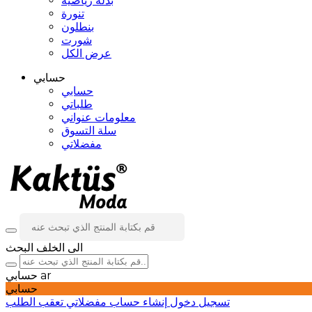
بدلة رياضية
تنورة
بنطلون
شورت
عرض الكل
حسابي
حسابي
طلباتي
معلومات عنواني
سلة التسوق
مفضلاتي
الى الخلف
البحث
ar
حسابي
حسابي
تسجيل دخول
إنشاء حساب
مفضلاتي
تعقب الطلب