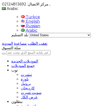
,
مركز الاتصال: 02124813692
Arabic
Türkçe
English
Russian
Arabic
بلد التسليم
تعقب الطلب
مساعدة
المدونة
سلة التسوق
الموديلات الجديدة
جميع الموديلات
توب
تيشرت
بلوزة
بروتيل
كارديجان
سويت شيرت
عرض الكل
بنطلون