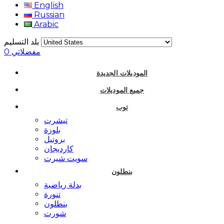
English
Russian
Arabic
بلد التسليم
مفضلاتي
0
الموديلات الجديدة
جميع الموديلات
توب
تيشرت
بلوزة
بروتيل
كارديجان
سويت شيرت
بنطلون
بدلة رياضية
تنورة
بنطلون
شورت