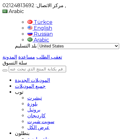
,
مركز الاتصال: 02124813692
Arabic
Türkçe
English
Russian
Arabic
بلد التسليم
تعقب الطلب
مساعدة
المدونة
سلة التسوق
الموديلات الجديدة
جميع الموديلات
توب
تيشرت
بلوزة
بروتيل
كارديجان
سويت شيرت
عرض الكل
بنطلون