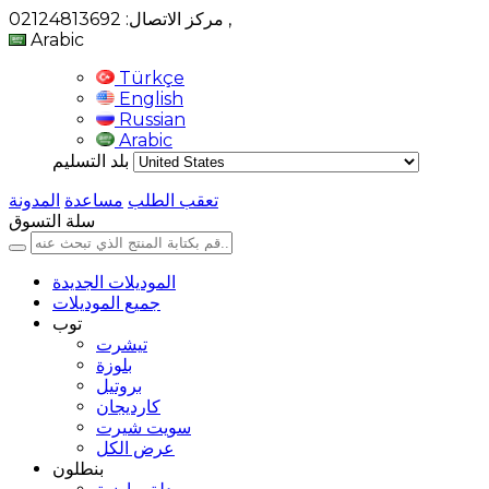
,
مركز الاتصال: 02124813692
Arabic
Türkçe
English
Russian
Arabic
بلد التسليم
تعقب الطلب
مساعدة
المدونة
سلة التسوق
الموديلات الجديدة
جميع الموديلات
توب
تيشرت
بلوزة
بروتيل
كارديجان
سويت شيرت
عرض الكل
بنطلون