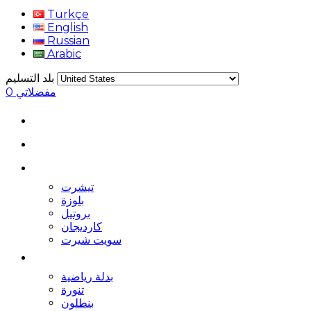
Türkçe
English
Russian
Arabic
بلد التسليم
مفضلاتي
0
تيشرت
بلوزة
بروتيل
كارديجان
سويت شيرت
بدلة رياضية
تنورة
بنطلون