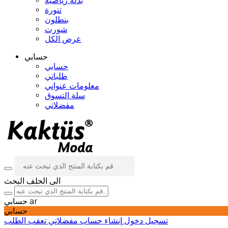
بدلة رياضية
تنورة
بنطلون
شورت
عرض الكل
حسابي
حسابي
طلباتي
معلومات عنواني
سلة التسوق
مفضلاتي
الى الخلف
البحث
ar
حسابي
حسابي
تسجيل دخول
إنشاء حساب
مفضلاتي
تعقب الطلب