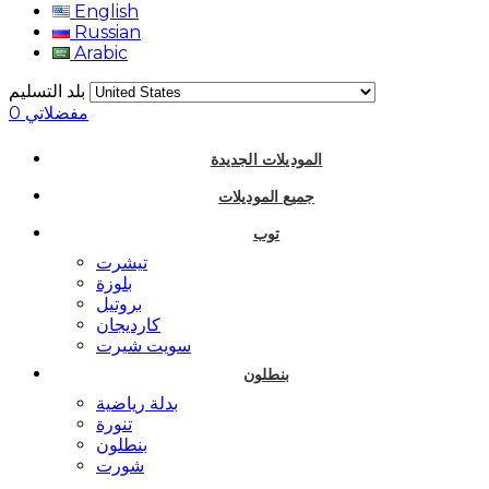
English
Russian
Arabic
بلد التسليم
مفضلاتي
0
الموديلات الجديدة
جميع الموديلات
توب
تيشرت
بلوزة
بروتيل
كارديجان
سويت شيرت
بنطلون
بدلة رياضية
تنورة
بنطلون
شورت