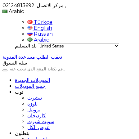
,
مركز الاتصال: 02124813692
Arabic
Türkçe
English
Russian
Arabic
بلد التسليم
تعقب الطلب
مساعدة
المدونة
سلة التسوق
الموديلات الجديدة
جميع الموديلات
توب
تيشرت
بلوزة
بروتيل
كارديجان
سويت شيرت
عرض الكل
بنطلون