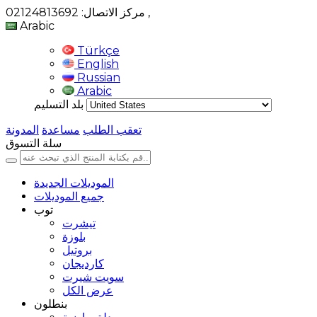
,
مركز الاتصال: 02124813692
Arabic
Türkçe
English
Russian
Arabic
بلد التسليم
تعقب الطلب
مساعدة
المدونة
سلة التسوق
الموديلات الجديدة
جميع الموديلات
توب
تيشرت
بلوزة
بروتيل
كارديجان
سويت شيرت
عرض الكل
بنطلون