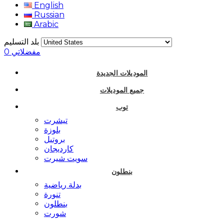
English
Russian
Arabic
بلد التسليم
مفضلاتي
0
الموديلات الجديدة
جميع الموديلات
توب
تيشرت
بلوزة
بروتيل
كارديجان
سويت شيرت
بنطلون
بدلة رياضية
تنورة
بنطلون
شورت