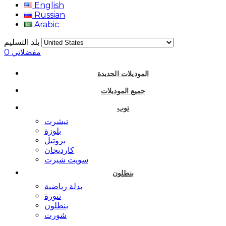
English
Russian
Arabic
بلد التسليم
مفضلاتي
0
الموديلات الجديدة
جميع الموديلات
توب
تيشرت
بلوزة
بروتيل
كارديجان
سويت شيرت
بنطلون
بدلة رياضية
تنورة
بنطلون
شورت