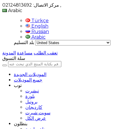
,
مركز الاتصال: 02124813692
Arabic
Türkçe
English
Russian
Arabic
بلد التسليم
تعقب الطلب
مساعدة
المدونة
سلة التسوق
الموديلات الجديدة
جميع الموديلات
توب
تيشرت
بلوزة
بروتيل
كارديجان
سويت شيرت
عرض الكل
بنطلون