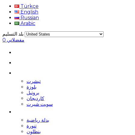
Türkçe
English
Russian
Arabic
بلد التسليم
مفضلاتي
0
تيشرت
بلوزة
بروتيل
كارديجان
سويت شيرت
بدلة رياضية
تنورة
بنطلون