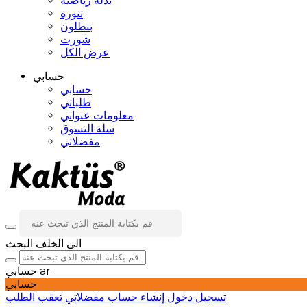
بدلة رياضية
تنورة
بنطلون
شورت
عرض الكل
حسابي
حسابي
طلباتي
معلومات عنواني
سلة التسوق
مفضلاتي
الى الخلف
البحث
ar
حسابي
حسابي
تسجيل دخول
إنشاء حساب
مفضلاتي
تعقب الطلب