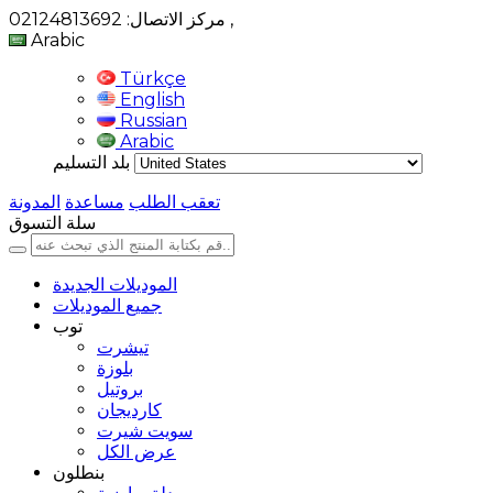
,
مركز الاتصال: 02124813692
Arabic
Türkçe
English
Russian
Arabic
بلد التسليم
تعقب الطلب
مساعدة
المدونة
سلة التسوق
الموديلات الجديدة
جميع الموديلات
توب
تيشرت
بلوزة
بروتيل
كارديجان
سويت شيرت
عرض الكل
بنطلون