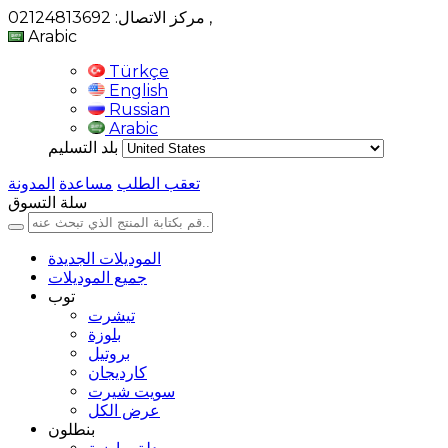
,
مركز الاتصال: 02124813692
Arabic
Türkçe
English
Russian
Arabic
بلد التسليم
تعقب الطلب
مساعدة
المدونة
سلة التسوق
الموديلات الجديدة
جميع الموديلات
توب
تيشرت
بلوزة
بروتيل
كارديجان
سويت شيرت
عرض الكل
بنطلون