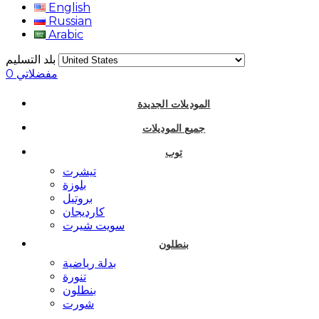
English
Russian
Arabic
بلد التسليم
مفضلاتي
0
الموديلات الجديدة
جميع الموديلات
توب
تيشرت
بلوزة
بروتيل
كارديجان
سويت شيرت
بنطلون
بدلة رياضية
تنورة
بنطلون
شورت