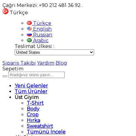
Çağrı Merkezi: +90 212 481 36 92
.
Türkçe
Türkçe
English
Russian
Arabic
Teslimat Ülkesi :
Sipariş Takibi
Yardım
Blog
Sepetim
Yeni Gelenler
Tüm Ürünler
Üst Giyim
T-Shirt
Body
Crop
Hırka
Sweatshirt
Tümünü İncele