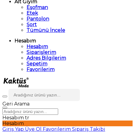
Alt Giyim
Eşofman
Etek
Pantolon
Şort
Tümünü İncele
Hesabım
Hesabım
Siparişlerim
Adres Bilgilerim
Sepetim
Favorilerim
Geri
Arama
Hesabım
tr
Hesabım
Giriş Yap
Üye Ol
Favorilerim
Sipariş Takibi