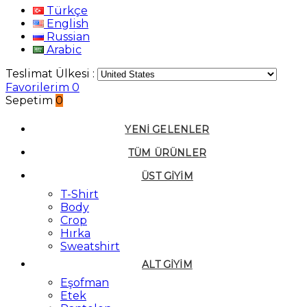
Türkçe
English
Russian
Arabic
Teslimat Ülkesi :
Favorilerim
0
Sepetim
0
YENI GELENLER
TÜM ÜRÜNLER
ÜST GIYIM
T-Shirt
Body
Crop
Hırka
Sweatshirt
ALT GIYIM
Eşofman
Etek