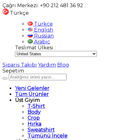
Çağrı Merkezi: +90 212 481 36 92
.
Türkçe
Türkçe
English
Russian
Arabic
Teslimat Ülkesi :
Sipariş Takibi
Yardım
Blog
Sepetim
Yeni Gelenler
Tüm Ürünler
Üst Giyim
T-Shirt
Body
Crop
Hırka
Sweatshirt
Tümünü İncele