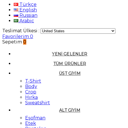
Türkçe
English
Russian
Arabic
Teslimat Ülkesi :
Favorilerim
0
Sepetim
0
YENI GELENLER
TÜM ÜRÜNLER
ÜST GIYIM
T-Shirt
Body
Crop
Hırka
Sweatshirt
ALT GIYIM
Eşofman
Etek