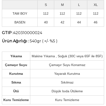
S
M
L
XL
TAM BOY
112
112
112
112
BASEN
40
42
44
46
GTIP :
420310000024
Ürün Ağırlığı :
540gr ( +/- %5 )
Yıkama
Makine Yıkama , Soğuk (30C veya 65F ile 85F)
Çamaşır Suyu
Çamaşır Suyu Konamaz
Kurutma
Yayarak Kurutma
Sıkma
Sıkılmaz
Ütü
Düşük Isıda Ütüleme
Kuru Temizleme
Kuru Temizleme