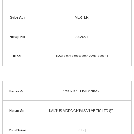
Şube Adı
MERTER
Hesap No
299265-1
IBAN
TR91 0021 0000 0002 9926 5000 01
Banka Adı
VAKIF KATILIM BANKASI
Hesap Adı
KAKTÜS MODA GİYİM SAN VE TİC LTD.ŞTİ
Para Birimi
USD $