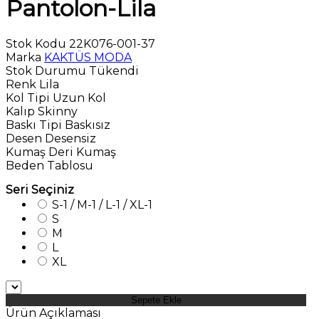
Pantolon-Lila
Stok Kodu
22K076-001-37
Marka
KAKTÜS MODA
Stok Durumu
Tükendi
Renk
Lila
Kol Tipi
Uzun Kol
Kalıp
Skinny
Baskı Tipi
Baskısız
Desen
Desensiz
Kumaş
Deri Kumaş
Beden Tablosu
Seri Seçiniz
S-1 / M-1 / L-1 / XL-1
S
M
L
XL
Sepete Ekle
Ürün Açıklaması