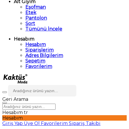
Alt Giyim
Eşofman
Etek
Pantolon
Şort
Tümünü İncele
Hesabım
Hesabım
Siparişlerim
Adres Bilgilerim
Sepetim
Favorilerim
Geri
Arama
Hesabım
tr
Hesabım
Giriş Yap
Üye Ol
Favorilerim
Sipariş Takibi