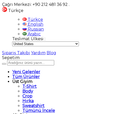
Çağrı Merkezi: +90 212 481 36 92
.
Türkçe
Türkçe
English
Russian
Arabic
Teslimat Ülkesi :
Sipariş Takibi
Yardım
Blog
Sepetim
Yeni Gelenler
Tüm Ürünler
Üst Giyim
T-Shirt
Body
Crop
Hırka
Sweatshirt
Tümünü İncele