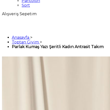
Pantolon
Şort
Alışveriş Sepetim
Anasayfa
>
Toptan Giyim
>
Parlak Kumaş Yazı Şeritli Kadın Antrasit Takım