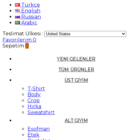
Türkçe
English
Russian
Arabic
Teslimat Ülkesi :
Favorilerim
0
Sepetim
0
YENI GELENLER
TÜM ÜRÜNLER
ÜST GIYIM
T-Shirt
Body
Crop
Hırka
Sweatshirt
ALT GIYIM
Eşofman
Etek