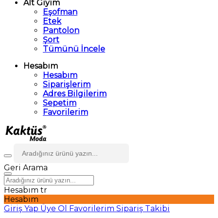
Alt Giyim
Eşofman
Etek
Pantolon
Şort
Tümünü İncele
Hesabım
Hesabım
Siparişlerim
Adres Bilgilerim
Sepetim
Favorilerim
Geri
Arama
Hesabım
tr
Hesabım
Giriş Yap
Üye Ol
Favorilerim
Sipariş Takibi