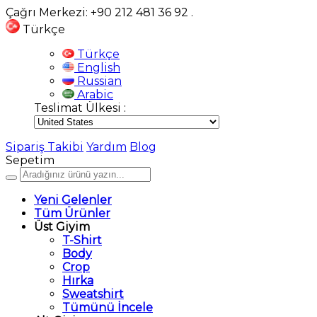
Çağrı Merkezi: +90 212 481 36 92
.
Türkçe
Türkçe
English
Russian
Arabic
Teslimat Ülkesi :
Sipariş Takibi
Yardım
Blog
Sepetim
Yeni Gelenler
Tüm Ürünler
Üst Giyim
T-Shirt
Body
Crop
Hırka
Sweatshirt
Tümünü İncele