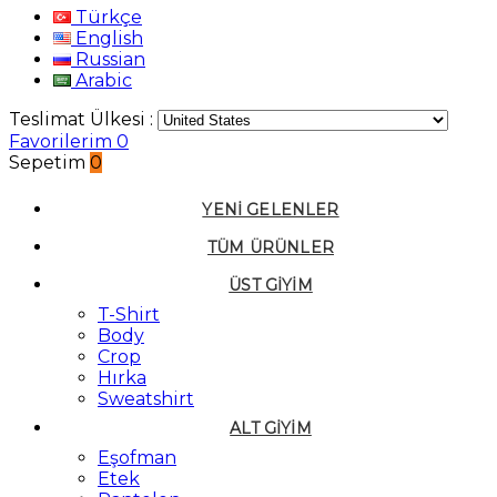
Türkçe
English
Russian
Arabic
Teslimat Ülkesi :
Favorilerim
0
Sepetim
0
YENI GELENLER
TÜM ÜRÜNLER
ÜST GIYIM
T-Shirt
Body
Crop
Hırka
Sweatshirt
ALT GIYIM
Eşofman
Etek