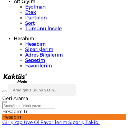
Alt Giyim
Eşofman
Etek
Pantolon
Şort
Tümünü İncele
Hesabım
Hesabım
Siparişlerim
Adres Bilgilerim
Sepetim
Favorilerim
Geri
Arama
Hesabım
tr
Hesabım
Giriş Yap
Üye Ol
Favorilerim
Sipariş Takibi