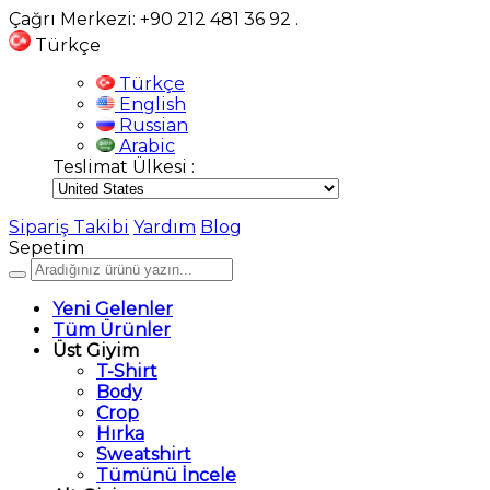
Çağrı Merkezi: +90 212 481 36 92
.
Türkçe
Türkçe
English
Russian
Arabic
Teslimat Ülkesi :
Sipariş Takibi
Yardım
Blog
Sepetim
Yeni Gelenler
Tüm Ürünler
Üst Giyim
T-Shirt
Body
Crop
Hırka
Sweatshirt
Tümünü İncele