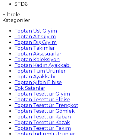
STD6
Filtrele
Kategoriler
Toptan Üst Giyim
Toptan Alt Giyim
Toptan Dış Giyim
Toptan Takımlar
Toptan Aksesuarlar
Toptan Koleksiyon
Toptan Kadın Ayakkabı
Toptan Tüm Ürünler
Toptan Ayakkabı
Toptan Şifon Elbise
Çok Satanlar
Toptan Tesettür Giyim
Toptan Tesettür Elbise
Toptan Tesettür Trençkot
Toptan Tesettür Gömlek
Toptan Tesettür Kaban
Toptan Tesettür Kazak
Toptan Tesettür Takım
Toptan İndirimli Ürünler