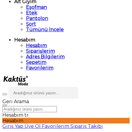
Alt Giyim
Eşofman
Etek
Pantolon
Şort
Tümünü İncele
Hesabım
Hesabım
Siparişlerim
Adres Bilgilerim
Sepetim
Favorilerim
Geri
Arama
Hesabım
tr
Hesabım
Giriş Yap
Üye Ol
Favorilerim
Sipariş Takibi