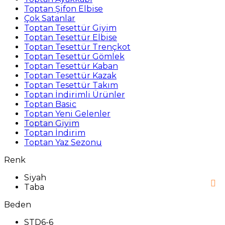
Toptan Şifon Elbise
Çok Satanlar
Toptan Tesettür Giyim
Toptan Tesettür Elbise
Toptan Tesettür Trençkot
Toptan Tesettür Gömlek
Toptan Tesettür Kaban
Toptan Tesettür Kazak
Toptan Tesettür Takım
Toptan İndirimli Ürünler
Toptan Basic
Toptan Yeni Gelenler
Toptan Giyim
Toptan İndirim
Toptan Yaz Sezonu
Renk
Siyah
Taba
Beden
STD6-6