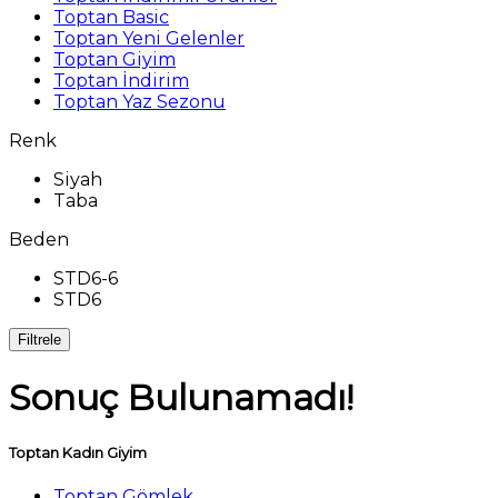
Toptan Basic
Toptan Yeni Gelenler
Toptan Giyim
Toptan İndirim
Toptan Yaz Sezonu
Renk
Siyah
Taba
Beden
STD6-6
STD6
Filtrele
Sonuç Bulunamadı!
Toptan Kadın Giyim
Toptan Gömlek