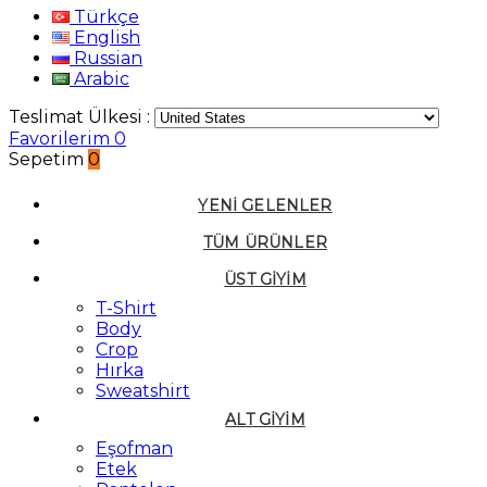
Türkçe
English
Russian
Arabic
Teslimat Ülkesi :
Favorilerim
0
Sepetim
0
YENI GELENLER
TÜM ÜRÜNLER
ÜST GIYIM
T-Shirt
Body
Crop
Hırka
Sweatshirt
ALT GIYIM
Eşofman
Etek