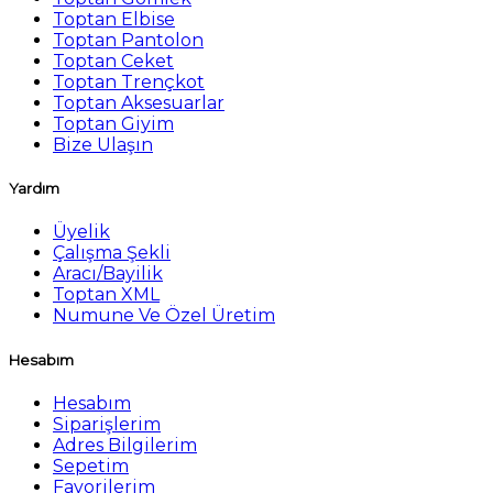
Toptan Elbise
Toptan Pantolon
Toptan Ceket
Toptan Trençkot
Toptan Aksesuarlar
Toptan Giyim
Bize Ulaşın
Yardım
Üyelik
Çalışma Şekli
Aracı/Bayilik
Toptan XML
Numune Ve Özel Üretim
Hesabım
Hesabım
Siparişlerim
Adres Bilgilerim
Sepetim
Favorilerim