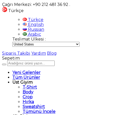
Çağrı Merkezi: +90 212 481 36 92
.
Türkçe
Türkçe
English
Russian
Arabic
Teslimat Ülkesi :
Sipariş Takibi
Yardım
Blog
Sepetim
Yeni Gelenler
Tüm Ürünler
Üst Giyim
T-Shirt
Body
Crop
Hırka
Sweatshirt
Tümünü İncele