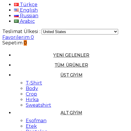
Türkçe
English
Russian
Arabic
Teslimat Ülkesi :
Favorilerim
0
Sepetim
0
YENI GELENLER
TÜM ÜRÜNLER
ÜST GIYIM
T-Shirt
Body
Crop
Hırka
Sweatshirt
ALT GIYIM
Eşofman
Etek