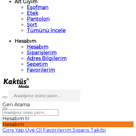
Alt Giyim
Eşofman
Etek
Pantolon
Şort
Tümünü İncele
Hesabım
Hesabım
Siparişlerim
Adres Bilgilerim
Sepetim
Favorilerim
Geri
Arama
Hesabım
tr
Hesabım
Giriş Yap
Üye Ol
Favorilerim
Sipariş Takibi