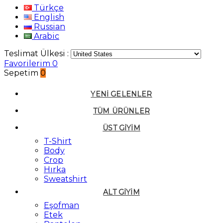
Türkçe
English
Russian
Arabic
Teslimat Ülkesi :
Favorilerim
0
Sepetim
0
YENI GELENLER
TÜM ÜRÜNLER
ÜST GIYIM
T-Shirt
Body
Crop
Hırka
Sweatshirt
ALT GIYIM
Eşofman
Etek