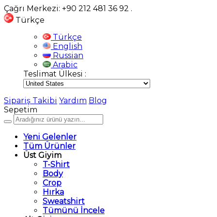
Çağrı Merkezi: +90 212 481 36 92
.
Türkçe
Türkçe
English
Russian
Arabic
Teslimat Ülkesi :
Sipariş Takibi
Yardım
Blog
Sepetim
Yeni Gelenler
Tüm Ürünler
Üst Giyim
T-Shirt
Body
Crop
Hırka
Sweatshirt
Tümünü İncele