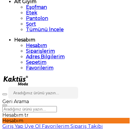
Alt Giyim
Eşofman
Etek
Pantolon
Şort
Tümünü İncele
Hesabım
Hesabım
Siparişlerim
Adres Bilgilerim
Sepetim
Favorilerim
Geri
Arama
Hesabım
tr
Hesabım
Giriş Yap
Üye Ol
Favorilerim
Sipariş Takibi