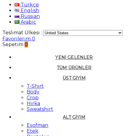
Türkçe
English
Russian
Arabic
Teslimat Ülkesi :
Favorilerim
0
Sepetim
0
YENI GELENLER
TÜM ÜRÜNLER
ÜST GIYIM
T-Shirt
Body
Crop
Hırka
Sweatshirt
ALT GIYIM
Eşofman
Etek