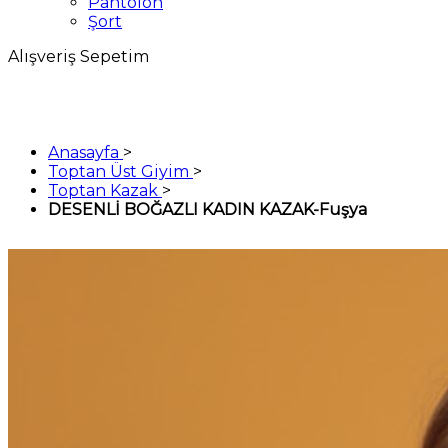
Pantolon
Şort
Alışveriş Sepetim
Anasayfa
>
Toptan Üst Giyim
>
Toptan Kazak
>
DESENLİ BOĞAZLI KADIN KAZAK-Fuşya