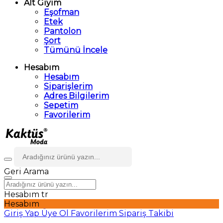
Alt Giyim
Eşofman
Etek
Pantolon
Şort
Tümünü İncele
Hesabım
Hesabım
Siparişlerim
Adres Bilgilerim
Sepetim
Favorilerim
Geri
Arama
Hesabım
tr
Hesabım
Giriş Yap
Üye Ol
Favorilerim
Sipariş Takibi