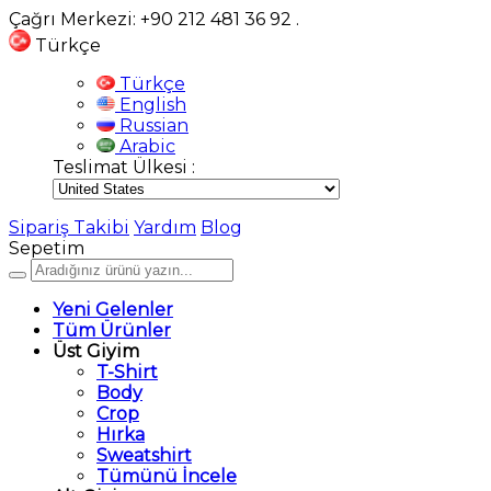
Çağrı Merkezi: +90 212 481 36 92
.
Türkçe
Türkçe
English
Russian
Arabic
Teslimat Ülkesi :
Sipariş Takibi
Yardım
Blog
Sepetim
Yeni Gelenler
Tüm Ürünler
Üst Giyim
T-Shirt
Body
Crop
Hırka
Sweatshirt
Tümünü İncele