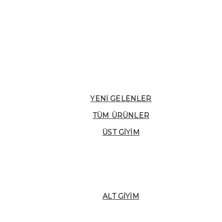
YENI GELENLER
TÜM ÜRÜNLER
ÜST GIYIM
ALT GIYIM