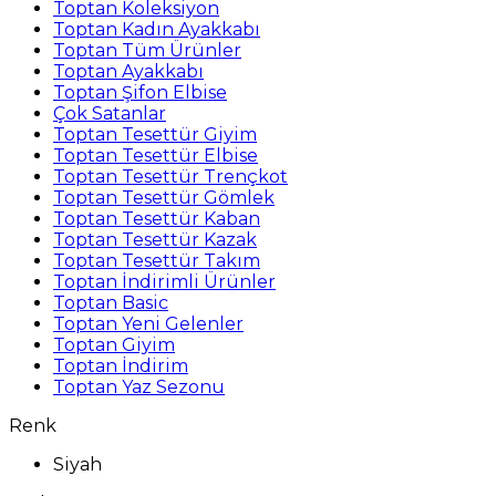
Toptan Koleksiyon
Toptan Kadın Ayakkabı
Toptan Tüm Ürünler
Toptan Ayakkabı
Toptan Şifon Elbise
Çok Satanlar
Toptan Tesettür Giyim
Toptan Tesettür Elbise
Toptan Tesettür Trençkot
Toptan Tesettür Gömlek
Toptan Tesettür Kaban
Toptan Tesettür Kazak
Toptan Tesettür Takım
Toptan İndirimli Ürünler
Toptan Basic
Toptan Yeni Gelenler
Toptan Giyim
Toptan İndirim
Toptan Yaz Sezonu
Renk
Siyah