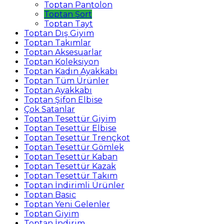
Toptan Pantolon
Toptan Şort
Toptan Tayt
Toptan Dış Giyim
Toptan Takımlar
Toptan Aksesuarlar
Toptan Koleksiyon
Toptan Kadın Ayakkabı
Toptan Tüm Ürünler
Toptan Ayakkabı
Toptan Şifon Elbise
Çok Satanlar
Toptan Tesettür Giyim
Toptan Tesettür Elbise
Toptan Tesettür Trençkot
Toptan Tesettür Gömlek
Toptan Tesettür Kaban
Toptan Tesettür Kazak
Toptan Tesettür Takım
Toptan İndirimli Ürünler
Toptan Basic
Toptan Yeni Gelenler
Toptan Giyim
Toptan İndirim