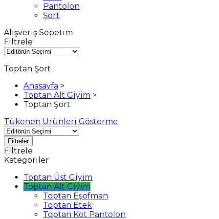
Pantolon
Şort
Alışveriş Sepetim
Filtrele
Toptan Şort
Anasayfa
>
Toptan Alt Giyim
>
Toptan Şort
Tükenen Ürünleri Gösterme
Filtreler
Filtrele
Kategoriler
Toptan Üst Giyim
Toptan Alt Giyim
Toptan Eşofman
Toptan Etek
Toptan Kot Pantolon