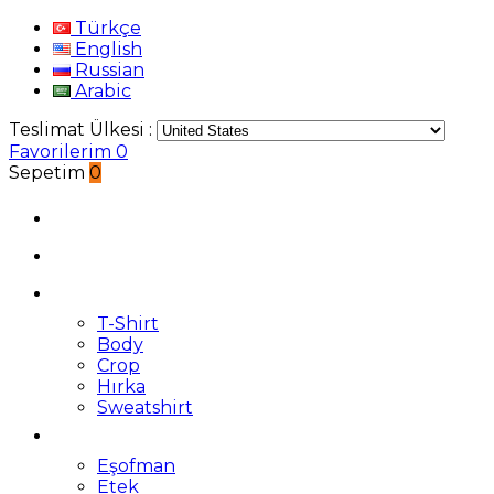
Türkçe
English
Russian
Arabic
Teslimat Ülkesi :
Favorilerim
0
Sepetim
0
T-Shirt
Body
Crop
Hırka
Sweatshirt
Eşofman
Etek