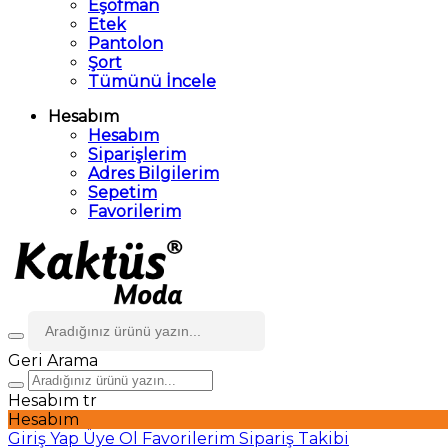
Eşofman
Etek
Pantolon
Şort
Tümünü İncele
Hesabım
Hesabım
Siparişlerim
Adres Bilgilerim
Sepetim
Favorilerim
Geri
Arama
Hesabım
tr
Hesabım
Giriş Yap
Üye Ol
Favorilerim
Sipariş Takibi