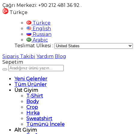
Çağrı Merkezi: +90 212 481 36 92
.
Türkçe
Türkçe
English
Russian
Arabic
Teslimat Ülkesi :
Sipariş Takibi
Yardım
Blog
Sepetim
Yeni Gelenler
Tüm Ürünler
Üst Giyim
T-Shirt
Body
Crop
Hırka
Sweatshirt
Tümünü İncele
Alt Giyim