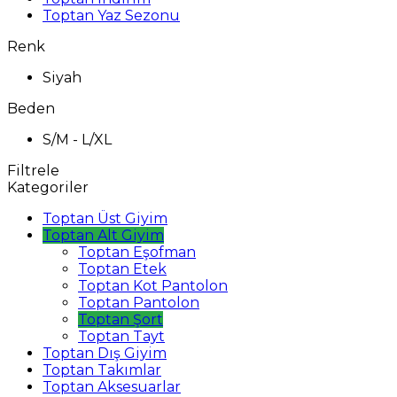
Toptan Yaz Sezonu
Renk
Siyah
Beden
S/M - L/XL
Filtrele
Kategoriler
Toptan Üst Giyim
Toptan Alt Giyim
Toptan Eşofman
Toptan Etek
Toptan Kot Pantolon
Toptan Pantolon
Toptan Şort
Toptan Tayt
Toptan Dış Giyim
Toptan Takımlar
Toptan Aksesuarlar