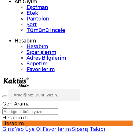
Alt Giyim
Eşofman
Etek
Pantolon
Şort
Tümünü İncele
Hesabım
Hesabım
Siparişlerim
Adres Bilgilerim
Sepetim
Favorilerim
Geri
Arama
Hesabım
tr
Hesabım
Giriş Yap
Üye Ol
Favorilerim
Sipariş Takibi