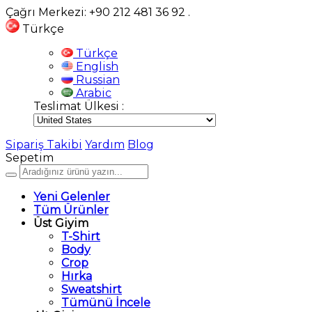
Çağrı Merkezi: +90 212 481 36 92
.
Türkçe
Türkçe
English
Russian
Arabic
Teslimat Ülkesi :
Sipariş Takibi
Yardım
Blog
Sepetim
Yeni Gelenler
Tüm Ürünler
Üst Giyim
T-Shirt
Body
Crop
Hırka
Sweatshirt
Tümünü İncele