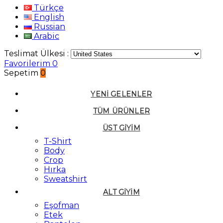
Türkçe
English
Russian
Arabic
Teslimat Ülkesi :
Favorilerim
0
Sepetim
0
YENI GELENLER
TÜM ÜRÜNLER
ÜST GIYIM
T-Shirt
Body
Crop
Hırka
Sweatshirt
ALT GIYIM
Eşofman
Etek