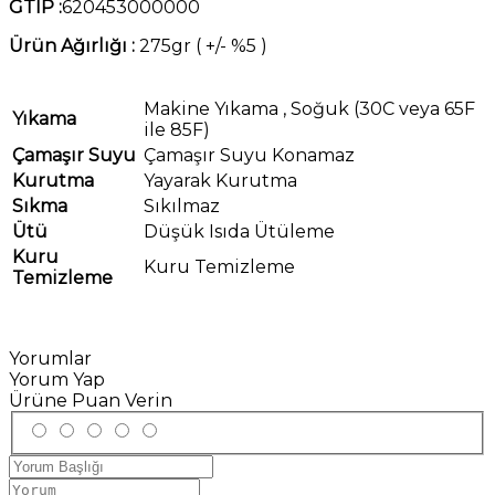
GTIP :
620453000000
Ürün Ağırlığı :
275gr ( +/- %5 )
Makine Yıkama , Soğuk (30C veya 65F
Yıkama
ile 85F)
Çamaşır
Suyu
Çamaşır Suyu Konamaz
Kurutma
Yayarak Kurutma
Sıkma
Sıkılmaz
Ütü
Düşük Isıda Ütüleme
Kuru
Kuru Temizleme
Temizleme
Yorumlar
Yorum Yap
Ürüne Puan Verin