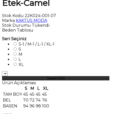
Etek-Camel
Stok Kodu
22K024-001-07
Marka
KAKTÜS MODA
Stok Durumu
Tükendi
Beden Tablosu
Seri Seçiniz
S-1 / M-1 / L-1 / XL-1
S
M
L
XL
Sepete Ekle
Ürün Açıklaması
S
M
L
XL
TAM BOY
45
45
45
45
BEL
70
72
74
76
BASEN
94
96
98
100