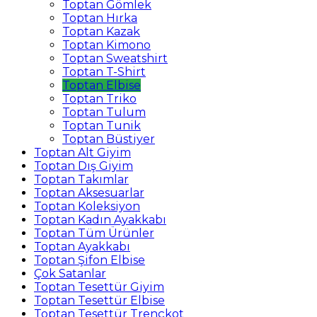
Toptan Gömlek
Toptan Hırka
Toptan Kazak
Toptan Kimono
Toptan Sweatshirt
Toptan T-Shirt
Toptan Elbise
Toptan Triko
Toptan Tulum
Toptan Tunik
Toptan Büstiyer
Toptan Alt Giyim
Toptan Dış Giyim
Toptan Takımlar
Toptan Aksesuarlar
Toptan Koleksiyon
Toptan Kadın Ayakkabı
Toptan Tüm Ürünler
Toptan Ayakkabı
Toptan Şifon Elbise
Çok Satanlar
Toptan Tesettür Giyim
Toptan Tesettür Elbise
Toptan Tesettür Trençkot