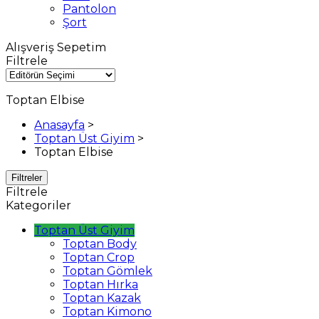
Pantolon
Şort
Alışveriş Sepetim
Filtrele
Toptan Elbise
Anasayfa
>
Toptan Üst Giyim
>
Toptan Elbise
Filtreler
Filtrele
Kategoriler
Toptan Üst Giyim
Toptan Body
Toptan Crop
Toptan Gömlek
Toptan Hırka
Toptan Kazak
Toptan Kimono