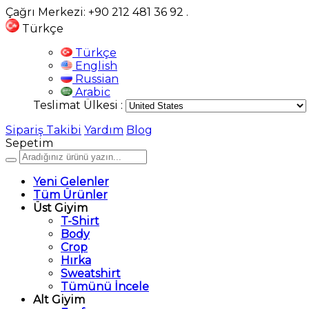
Çağrı Merkezi: +90 212 481 36 92
.
Türkçe
Türkçe
English
Russian
Arabic
Teslimat Ülkesi :
Sipariş Takibi
Yardım
Blog
Sepetim
Yeni Gelenler
Tüm Ürünler
Üst Giyim
T-Shirt
Body
Crop
Hırka
Sweatshirt
Tümünü İncele
Alt Giyim