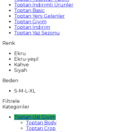
Toptan İndirimli Ürünler
Toptan Basic
Toptan Yeni Gelenler
Toptan Giyim
Toptan İndirim
Toptan Yaz Sezonu
Renk
Ekru
Ekru-yeşil
Kahve
Siyah
Beden
S-M-L-XL
Filtrele
Kategoriler
Toptan Üst Giyim
Toptan Body
Toptan Crop