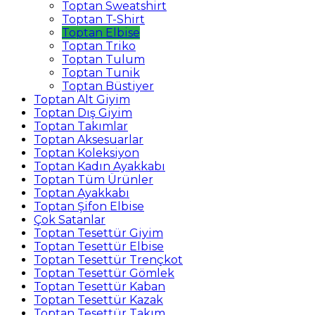
Toptan Sweatshirt
Toptan T-Shirt
Toptan Elbise
Toptan Triko
Toptan Tulum
Toptan Tunik
Toptan Büstiyer
Toptan Alt Giyim
Toptan Dış Giyim
Toptan Takımlar
Toptan Aksesuarlar
Toptan Koleksiyon
Toptan Kadın Ayakkabı
Toptan Tüm Ürünler
Toptan Ayakkabı
Toptan Şifon Elbise
Çok Satanlar
Toptan Tesettür Giyim
Toptan Tesettür Elbise
Toptan Tesettür Trençkot
Toptan Tesettür Gömlek
Toptan Tesettür Kaban
Toptan Tesettür Kazak
Toptan Tesettür Takım