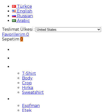
Türkçe
English
Russian
Arabic
Teslimat Ülkesi :
Favorilerim
0
Sepetim
0
T-Shirt
Body
Crop
Hırka
Sweatshirt
Eşofman
Etek