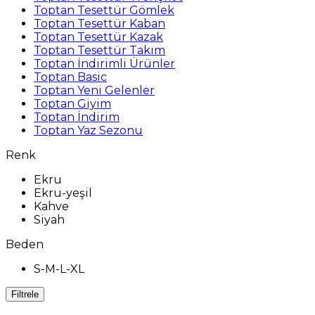
Toptan Tesettür Gömlek
Toptan Tesettür Kaban
Toptan Tesettür Kazak
Toptan Tesettür Takım
Toptan İndirimli Ürünler
Toptan Basic
Toptan Yeni Gelenler
Toptan Giyim
Toptan İndirim
Toptan Yaz Sezonu
Renk
Ekru
Ekru-yeşil
Kahve
Siyah
Beden
S-M-L-XL
Filtrele