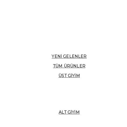
YENI GELENLER
TÜM ÜRÜNLER
ÜST GIYIM
ALT GIYIM