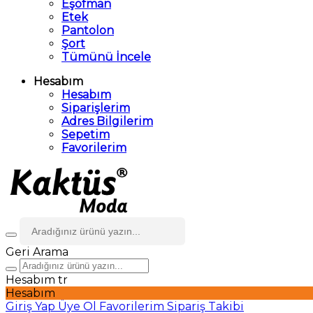
Eşofman
Etek
Pantolon
Şort
Tümünü İncele
Hesabım
Hesabım
Siparişlerim
Adres Bilgilerim
Sepetim
Favorilerim
Geri
Arama
Hesabım
tr
Hesabım
Giriş Yap
Üye Ol
Favorilerim
Sipariş Takibi