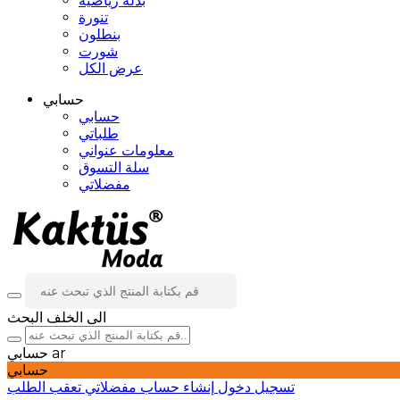
بدلة رياضية
تنورة
بنطلون
شورت
عرض الكل
حسابي
حسابي
طلباتي
معلومات عنواني
سلة التسوق
مفضلاتي
الى الخلف
البحث
ar
حسابي
حسابي
تسجيل دخول
إنشاء حساب
مفضلاتي
تعقب الطلب