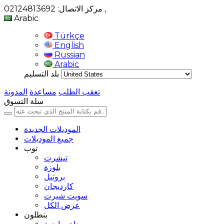
,
مركز الاتصال: 02124813692
Arabic
Türkçe
English
Russian
Arabic
بلد التسليم
تعقب الطلب
مساعدة
المدونة
سلة التسوق
الموديلات الجديدة
جميع الموديلات
توب
تيشرت
بلوزة
بروتيل
كارديجان
سويت شيرت
عرض الكل
بنطلون