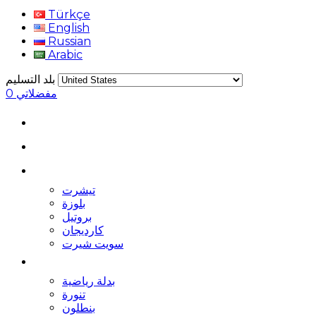
Türkçe
English
Russian
Arabic
بلد التسليم
مفضلاتي
0
تيشرت
بلوزة
بروتيل
كارديجان
سويت شيرت
بدلة رياضية
تنورة
بنطلون