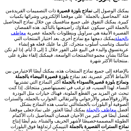
يمكنك الوصول إلى
نماذج
بلوزة قصيرة
ذات التصميمات الفريدةمن
فئة "المحاصيل بالجملة" على موقعنا الإلكتروني وشرائها بكميات
كبيرة. يمكنك التفوق على جميع منافسيك من خلال نماذج المحاصيل
بالجملة التي سيكون عملاؤك راضينعنها بالتأكيد. هذه القمصان
القصيرة الأنيقة هي سراويل وبنطلونات بالجملة عصرية
معاطف
بالجملة
يمكنك دمجها مع نماذج أخرى. بعد اختيار المنتجات التي
تناسبك وتناسب أسلوب متجرك، كل ما عليك فعله هو إنشاء
عربةتسوق والبدء في البيع على الفور خلال 1 إلى 3 أيام. إذا لم تكن
متأكدًا بشأن مجموعةالمنتجات الواسعة، فيمكنك إلقاء نظرة على
منتجاتنا الأكثر شهرة.
بالإضافة إلى جميع نماذج المنتجات هذه، يمكنك أيضًا الاختيارمن بين
الأنماط الأكثر عصرية. تعد نماذج
بلوزة قصيرة
البيضاء بالجملة
ونماذج
بلوزة قصيرة
السوداء بالجملة
أكثر النماذج التي تشتريها
النساء. لهذا السبب، قد ترغب في تضمينهاضمن منتجاتك. إذا كنت
تبحث عن المزيد من القطع الملونة، فهناك خيارات مثل البودرة
والأزرقوالأصفر والأرجواني والبرتقالي. الجوارب بالجملة، والسترات
الصوفية أو البلوزات بالجملةالتي تناسب هذه النماذج بشكل
أفضل.
معاطف بالجملة
يمكنك أيضًا العثور على نماذجعلى موقعنا.
يُفضل أيضًا في كثير من الأحيان قمصان المحاصيل ذات الأكمام
الطويلة المصممةخصيصًا لأشهر الخريف والشتاء. يتم أيضًا إنتاج
نماذج السترات القصيرة بالجملة
التييمكن ارتداؤها فوق البلوزات