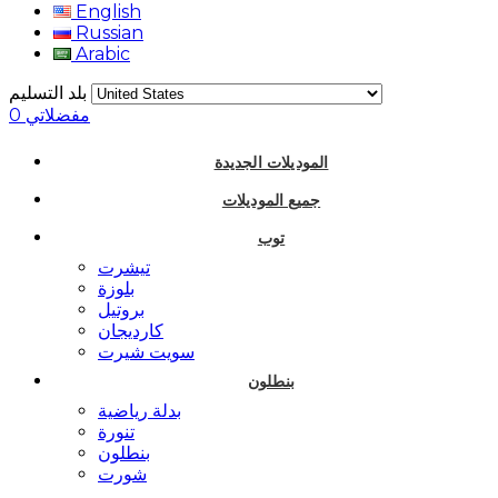
English
Russian
Arabic
بلد التسليم
مفضلاتي
0
الموديلات الجديدة
جميع الموديلات
توب
تيشرت
بلوزة
بروتيل
كارديجان
سويت شيرت
بنطلون
بدلة رياضية
تنورة
بنطلون
شورت