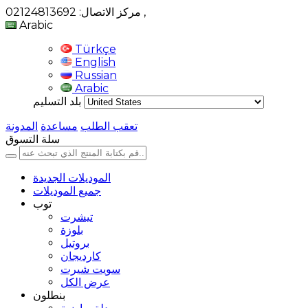
,
مركز الاتصال: 02124813692
Arabic
Türkçe
English
Russian
Arabic
بلد التسليم
تعقب الطلب
مساعدة
المدونة
سلة التسوق
الموديلات الجديدة
جميع الموديلات
توب
تيشرت
بلوزة
بروتيل
كارديجان
سويت شيرت
عرض الكل
بنطلون