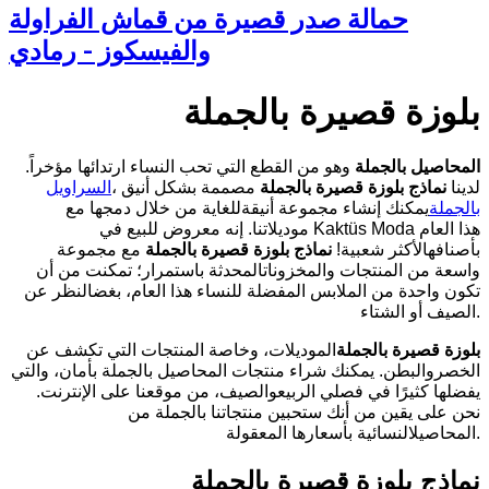
حمالة صدر قصيرة من قماش الفراولة
والفيسكوز - رمادي
بلوزة قصيرة بالجملة
المحاصيل بالجملة
وهو من القطع التي تحب النساء ارتدائها مؤخراً.
لدينا
نماذج
بلوزة قصيرة
بالجملة
مصممة بشكل أنيق ،
السراويل
بالجملة
يمكنك إنشاء مجموعة أنيقةللغاية من خلال دمجها مع
موديلاتنا. إنه معروض للبيع في Kaktüs Moda هذا العام
بأصنافهالأكثر شعبية!
نماذج بلوزة
قصيرة
بالجملة
مع مجموعة
واسعة من المنتجات والمخزوناتالمحدثة باستمرار؛ تمكنت من أن
تكون واحدة من الملابس المفضلة للنساء هذا العام، بغضالنظر عن
الصيف أو الشتاء.
بلوزة قصيرة
بالجملة
الموديلات، وخاصة المنتجات التي تكشف عن
الخصروالبطن. يمكنك شراء منتجات المحاصيل بالجملة بأمان، والتي
يفضلها كثيرًا في فصلي الربيعوالصيف، من موقعنا على الإنترنت.
نحن على يقين من أنك ستحبين منتجاتنا بالجملة من
المحاصيلالنسائية بأسعارها المعقولة.
نماذج بلوزة قصيرة بالجملة