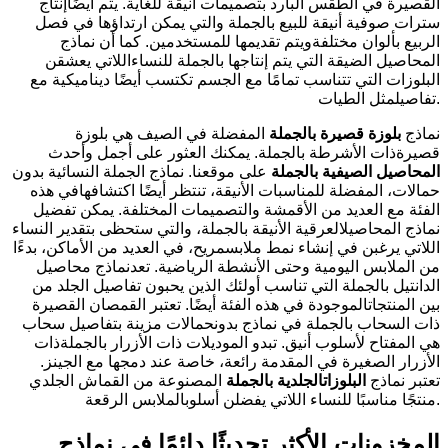
القصيرة في الطقس البارد بتصميمات أنيقة للغاية. يتم أيضًاإنتاج
سترات صوفية أنيقة للبيع بالجملة والتي يمكن ارتداؤها في فصل
الربيع بألوان مختلفةويتم تقديمها للمستخدمين. كما أن نماذج
المحاصيل الضيقة التي يتم إنتاجها بالجملة للنساءاللاتي يعشقن
البلوزات التي تتناسب تمامًا مع الجسم تكتسب أيضًا ديناميكية مع
تفاصيلمثل الطيات.
نماذج
بلوزة قصيرة
بالجملة
المفضلة في الصيف هي بلوزة
قصيرةذات الأشرطة بالجملة. يمكنك العثور على أجمل وأحدث
المحاصيل الصيفية بالجملة
على موقعنا. نماذج الجملة النسائية بدون
حمالات، المفضلة للمناسبات الأنيقة، تنتظر أيضًا اكتشافهافي هذه
الفئة مع العديد من الأقمشة والتصميمات المختلفة. يمكن تفضيل
نماذج المحاصيلالعرقية الأنيقة بالجملة، والتي ستحظى بتقدير النساء
اللاتي يرغبن في إنشاء نمط ملابسمريح، في العديد من الأماكن، بدءًا
من الملابس اليومية وحتى الأنشطة الرياضية. تعدنماذج محاصيل
الدانتيل بالجملة التي تناسب أولئك الذين يحبون تفاصيل الجلد من
بين المنتجاتالموجودة في هذه الفئة أيضًا. تعتبر القمصان القصيرة
ذات السحاب بالجملة في نماذج بدونحمالات مزينة بتفاصيل سحاب
هي المفتاح لأسلوب أنيق. تبدو الموديلات ذات الأزرار بالجملةذات
الأزرار الصغيرة في المقدمة رائعة، خاصة عند دمجها مع الجينز.
تعتبر نماذج
البلوزات
الجلدية بالجملة
المصنوعة من القماش الجلدي
منتجًا مناسبًا للنساء اللاتي يفضلن أسلوبالملابس الرقعة.
المخزونات الأكثر تحديثًا دائمًا في نماذج