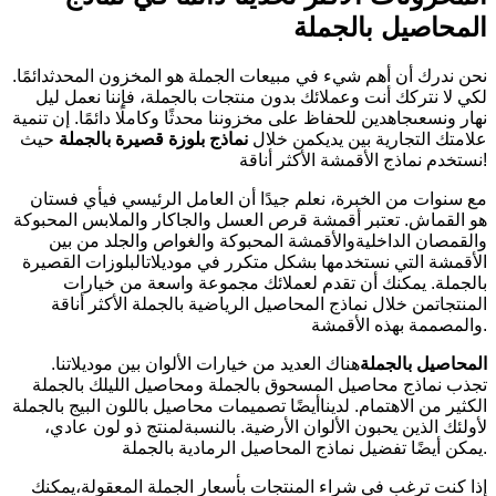
المحاصيل بالجملة
نحن ندرك أن أهم شيء في مبيعات الجملة هو المخزون المحدثدائمًا.
لكي لا نتركك أنت وعملائك بدون منتجات بالجملة، فإننا نعمل ليل
نهار ونسعىجاهدين للحفاظ على مخزوننا محدثًا وكاملًا دائمًا. إن تنمية
علامتك التجارية بين يديكمن خلال
نماذج
بلوزة قصيرة
بالجملة
حيث
نستخدم نماذج الأقمشة الأكثر أناقة!
مع سنوات من الخبرة، نعلم جيدًا أن العامل الرئيسي فيأي فستان
هو القماش. تعتبر أقمشة قرص العسل والجاكار والملابس المحبوكة
والقمصان الداخليةوالأقمشة المحبوكة والغواص والجلد من بين
الأقمشة التي نستخدمها بشكل متكرر في موديلاتالبلوزات القصيرة
بالجملة. يمكنك أن تقدم لعملائك مجموعة واسعة من خيارات
المنتجاتمن خلال نماذج المحاصيل الرياضية بالجملة الأكثر أناقة
والمصممة بهذه الأقمشة.
المحاصيل بالجملة
هناك العديد من خيارات الألوان بين موديلاتنا.
تجذب نماذج محاصيل المسحوق بالجملة ومحاصيل الليلك بالجملة
الكثير من الاهتمام. لديناأيضًا تصميمات محاصيل باللون البيج بالجملة
لأولئك الذين يحبون الألوان الأرضية. بالنسبةلمنتج ذو لون عادي،
يمكن أيضًا تفضيل نماذج المحاصيل الرمادية بالجملة.
إذا كنت ترغب في شراء المنتجات بأسعار الجملة المعقولة،يمكنك