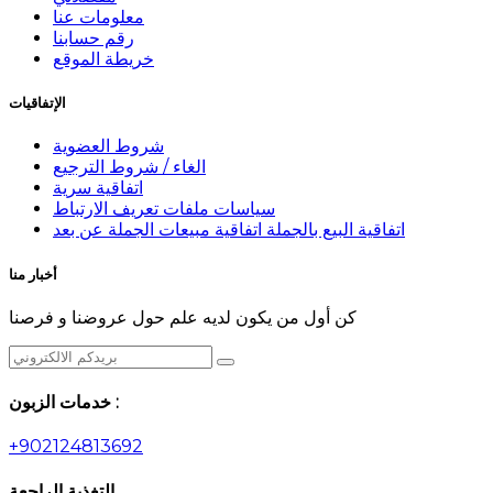
معلومات عنا
رقم حسابنا
خريطة الموقع
الإتفاقيات
شروط العضوية
الغاء / شروط الترجيع
اتفاقية سرية
سياسات ملفات تعريف الارتباط
اتفاقية البيع بالجملة اتفاقية مبيعات الجملة عن بعد
أخبار منا
كن أول من يكون لديه علم حول عروضنا و فرصنا
خدمات الزبون :
+902124813692
التغذية الراجعة