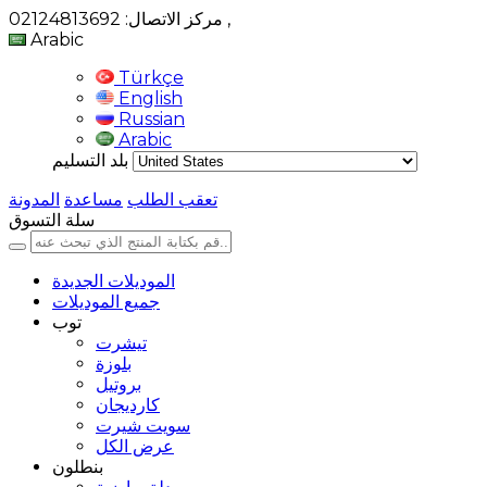
,
مركز الاتصال: 02124813692
Arabic
Türkçe
English
Russian
Arabic
بلد التسليم
تعقب الطلب
مساعدة
المدونة
سلة التسوق
الموديلات الجديدة
جميع الموديلات
توب
تيشرت
بلوزة
بروتيل
كارديجان
سويت شيرت
عرض الكل
بنطلون