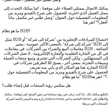
يمكنك الاتصال بممثلي العملاء على موقعنا ، كما يمكنك التحدث إلى
ممثل العميل الذي اخترته. للحصول على شرح بالفيديو ومزيد من
المعلومات التفصيلية حول العنوان "وصل طلبي غير مكتمل. ماذا
أفعل؟" انقر هنا.
ما هو نظام B2B؟
تمثل B2B اختصارًا للمرادفات الإنجليزية من "شركة إلى شركة" أو
"شركة إلى شركة". بالمعنى الأكثر عمومية ، يشير B2B إلى
معاملات البيع والشراء بين الشركات. في معاملات B2B ، الشائعة
في كل من التجارة التقليدية والتجارة الإلكترونية ، لا تصل الشركات
إلى المستهلكين ، ولكن الشركات التي تشتري وتبيع منتجات الجملة
ومبيعات التجزئة. بمعنى آخر ، يصبح كلا الطرفين شركات في
التجارة. هذا هو المكان الذي يأتي منه تعريف B2B.
للحصول على شرح بالفيديو ومزيد من المعلومات التفصيلية حول
"ما هو نظام B2B؟": انقر هنا.
هل يمكنني رؤية المنتجات قبل إنشاء طلب؟
بالطبع يمكنك ذلك ، إذا كنت ترغب في رؤية منتجاتنا من صور المنتج على موقعنا ، يمكنك
زيارة وحدة المتجر التابعة لشركة Kaktüs Moda الخاصة بنا في Merter والاطلاع على
المنتجات التي تريدها.