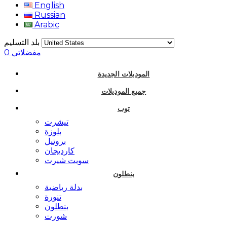
English
Russian
Arabic
بلد التسليم
مفضلاتي
0
الموديلات الجديدة
جميع الموديلات
توب
تيشرت
بلوزة
بروتيل
كارديجان
سويت شيرت
بنطلون
بدلة رياضية
تنورة
بنطلون
شورت