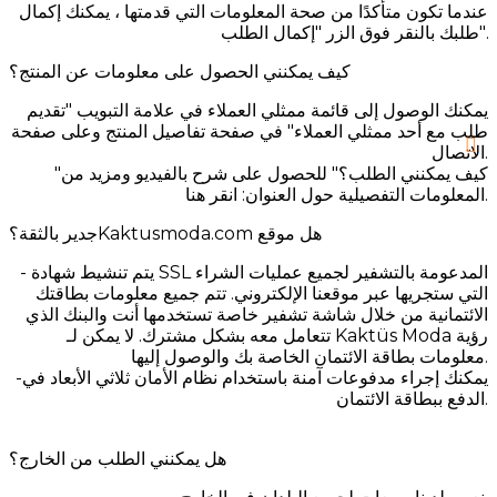
عندما تكون متأكدًا من صحة المعلومات التي قدمتها ، يمكنك إكمال
طلبك بالنقر فوق الزر "إكمال الطلب".
كيف يمكنني الحصول على معلومات عن المنتج؟
يمكنك الوصول إلى قائمة ممثلي العملاء في علامة التبويب "تقديم
طلب مع أحد ممثلي العملاء" في صفحة تفاصيل المنتج وعلى صفحة
الاتصال.
"كيف يمكنني الطلب؟" للحصول على شرح بالفيديو ومزيد من
المعلومات التفصيلية حول العنوان: انقر هنا.
جدير بالثقة؟Kaktusmoda.com هل موقع
- يتم تنشيط شهادة SSL المدعومة بالتشفير لجميع عمليات الشراء
التي ستجريها عبر موقعنا الإلكتروني. تتم جميع معلومات بطاقتك
الائتمانية من خلال شاشة تشفير خاصة تستخدمها أنت والبنك الذي
تتعامل معه بشكل مشترك. لا يمكن لـ Kaktüs Moda رؤية
معلومات بطاقة الائتمان الخاصة بك والوصول إليها.
-يمكنك إجراء مدفوعات آمنة باستخدام نظام الأمان ثلاثي الأبعاد في
الدفع ببطاقة الائتمان.
هل يمكنني الطلب من الخارج؟