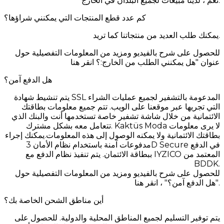
نعم ، لدينا مبيعات لجميع البلدان في الخارج.
كم عدد قطع المنتجات التي يمكنني شراؤها؟
يمكنك طلب العديد من منتجاتنا كما تريد.
للحصول على شرح بالفيديو ومزيد من المعلومات التفصيلية حول
عنوان "هل يمكنني الطلب من الخارج:؟ انقر هنا
هل الدفع آمن؟
يتم تنشيط شهادة SSL المدعومة بالتشفير لجميع عمليات الشراء
التي تجريها عبر موقعنا على الويب. تتم جميع معلومات بطاقتك
الائتمانية من خلال شاشة تشفير خاصة تستخدمها أنت والبنك الذي
تتعامل معه بشكل مشترك. Kaktüs Moda لا يرى معلومات
بطاقتك الائتمانية ولا يمكنه الوصول إلى هذه المعلومات.يمكنك إجراء
مدفوعات آمنة باستخدام نظام الأمان 3D Secure في الدفع
ببطاقة الائتمان. يتم تنفيذ نظام الدفع مع IYZICO المعتمد من
BDDK.
للحصول على شرح بالفيديو ومزيد من المعلومات التفصيلية حول
"هل الدفع آمن؟" ، انقر هنا.
أين مناطق الشحن الخاصة بك؟
يتم توفير التسليم لجميع المناطق المحلية والدولية. للحصول على