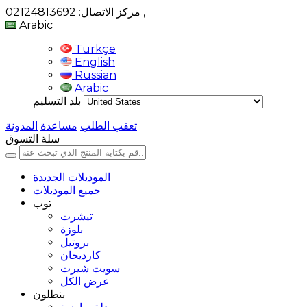
,
مركز الاتصال: 02124813692
Arabic
Türkçe
English
Russian
Arabic
بلد التسليم
تعقب الطلب
مساعدة
المدونة
سلة التسوق
الموديلات الجديدة
جميع الموديلات
توب
تيشرت
بلوزة
بروتيل
كارديجان
سويت شيرت
عرض الكل
بنطلون