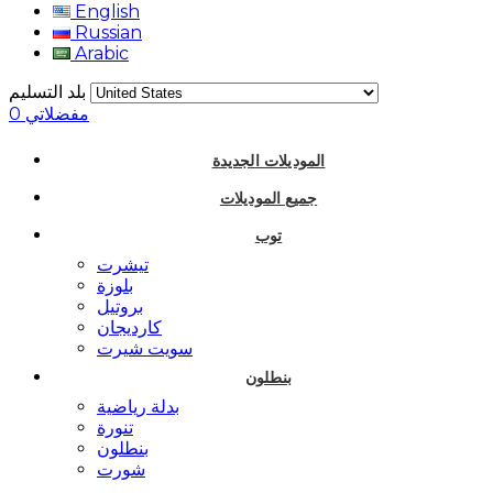
English
Russian
Arabic
بلد التسليم
مفضلاتي
0
الموديلات الجديدة
جميع الموديلات
توب
تيشرت
بلوزة
بروتيل
كارديجان
سويت شيرت
بنطلون
بدلة رياضية
تنورة
بنطلون
شورت