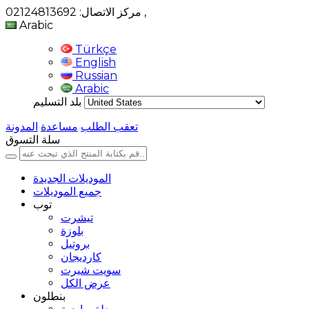
,
مركز الاتصال: 02124813692
Arabic
Türkçe
English
Russian
Arabic
بلد التسليم
تعقب الطلب
مساعدة
المدونة
سلة التسوق
الموديلات الجديدة
جميع الموديلات
توب
تيشرت
بلوزة
بروتيل
كارديجان
سويت شيرت
عرض الكل
بنطلون