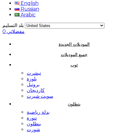
English
Russian
Arabic
بلد التسليم
مفضلاتي
0
الموديلات الجديدة
جميع الموديلات
توب
تيشرت
بلوزة
بروتيل
كارديجان
سويت شيرت
بنطلون
بدلة رياضية
تنورة
بنطلون
شورت