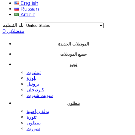
English
Russian
Arabic
بلد التسليم
مفضلاتي
0
الموديلات الجديدة
جميع الموديلات
توب
تيشرت
بلوزة
بروتيل
كارديجان
سويت شيرت
بنطلون
بدلة رياضية
تنورة
بنطلون
شورت