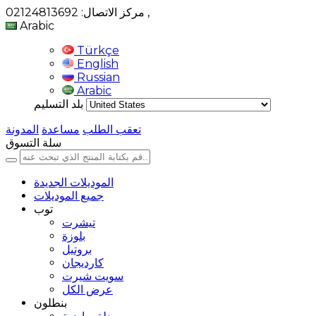
,
مركز الاتصال: 02124813692
Arabic
Türkçe
English
Russian
Arabic
بلد التسليم
تعقب الطلب
مساعدة
المدونة
سلة التسوق
الموديلات الجديدة
جميع الموديلات
توب
تيشرت
بلوزة
بروتيل
كارديجان
سويت شيرت
عرض الكل
بنطلون