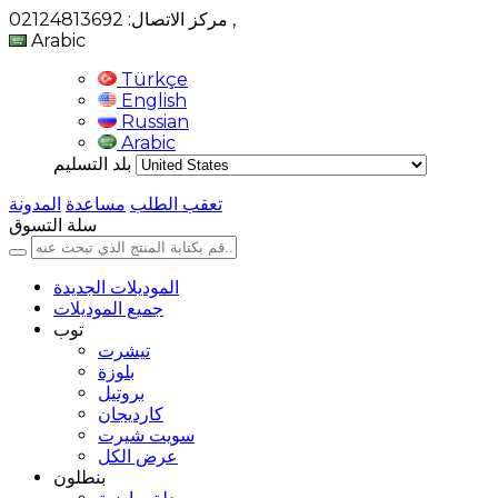
,
مركز الاتصال: 02124813692
Arabic
Türkçe
English
Russian
Arabic
بلد التسليم
تعقب الطلب
مساعدة
المدونة
سلة التسوق
الموديلات الجديدة
جميع الموديلات
توب
تيشرت
بلوزة
بروتيل
كارديجان
سويت شيرت
عرض الكل
بنطلون