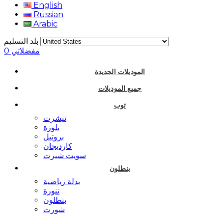
English
Russian
Arabic
بلد التسليم
مفضلاتي
0
الموديلات الجديدة
جميع الموديلات
توب
تيشرت
بلوزة
بروتيل
كارديجان
سويت شيرت
بنطلون
بدلة رياضية
تنورة
بنطلون
شورت