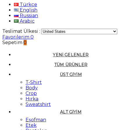
Türkçe
English
Russian
Arabic
Teslimat Ülkesi :
Favorilerim
0
Sepetim
0
YENI GELENLER
TÜM ÜRÜNLER
ÜST GIYIM
T-Shirt
Body
Crop
Hırka
Sweatshirt
ALT GIYIM
Eşofman
Etek