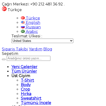
Çağrı Merkezi: +90 212 481 36 92
.
Türkçe
Türkçe
English
Russian
Arabic
Teslimat Ülkesi :
Sipariş Takibi
Yardım
Blog
Sepetim
Yeni Gelenler
Tüm Ürünler
Üst Giyim
T-Shirt
Body
Crop
Hırka
Sweatshirt
Tümünü İncele