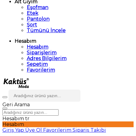
Alt Giyim
Eşofman
Etek
Pantolon
Şort
Tümünü İncele
Hesabım
Hesabım
Siparişlerim
Adres Bilgilerim
Sepetim
Favorilerim
Geri
Arama
Hesabım
tr
Hesabım
Giriş Yap
Üye Ol
Favorilerim
Sipariş Takibi