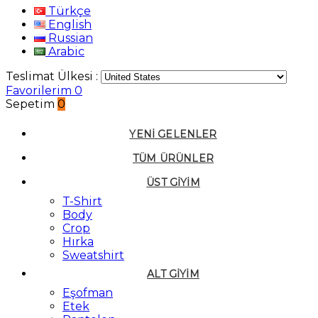
Türkçe
English
Russian
Arabic
Teslimat Ülkesi :
Favorilerim
0
Sepetim
0
YENI GELENLER
TÜM ÜRÜNLER
ÜST GIYIM
T-Shirt
Body
Crop
Hırka
Sweatshirt
ALT GIYIM
Eşofman
Etek