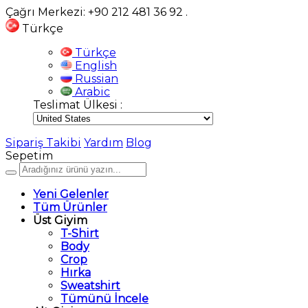
Çağrı Merkezi: +90 212 481 36 92
.
Türkçe
Türkçe
English
Russian
Arabic
Teslimat Ülkesi :
Sipariş Takibi
Yardım
Blog
Sepetim
Yeni Gelenler
Tüm Ürünler
Üst Giyim
T-Shirt
Body
Crop
Hırka
Sweatshirt
Tümünü İncele