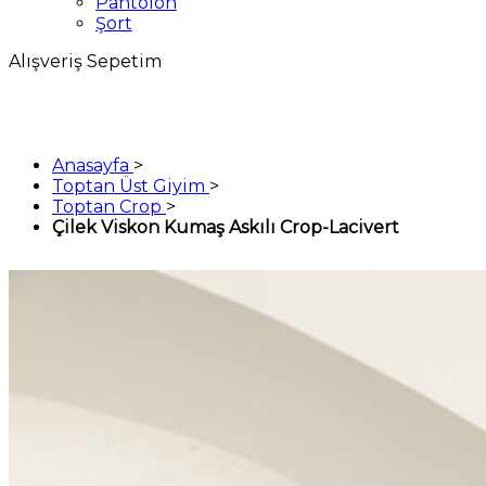
Pantolon
Şort
Alışveriş Sepetim
Anasayfa
>
Toptan Üst Giyim
>
Toptan Crop
>
Çilek Viskon Kumaş Askılı Crop-Lacivert