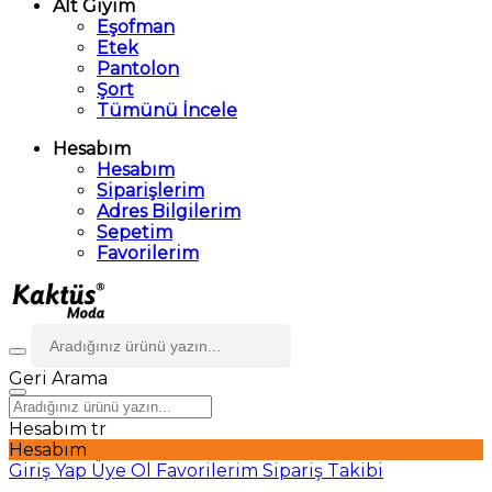
Alt Giyim
Eşofman
Etek
Pantolon
Şort
Tümünü İncele
Hesabım
Hesabım
Siparişlerim
Adres Bilgilerim
Sepetim
Favorilerim
Geri
Arama
Hesabım
tr
Hesabım
Giriş Yap
Üye Ol
Favorilerim
Sipariş Takibi