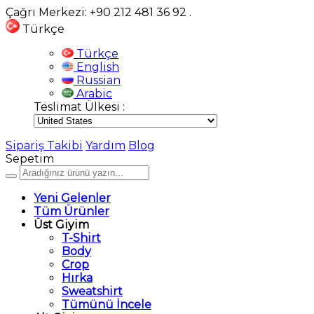
Çağrı Merkezi: +90 212 481 36 92
.
Türkçe
Türkçe
English
Russian
Arabic
Teslimat Ülkesi :
Sipariş Takibi
Yardım
Blog
Sepetim
Yeni Gelenler
Tüm Ürünler
Üst Giyim
T-Shirt
Body
Crop
Hırka
Sweatshirt
Tümünü İncele