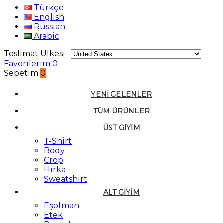
Türkçe
English
Russian
Arabic
Teslimat Ülkesi :
Favorilerim
0
Sepetim
0
YENI GELENLER
TÜM ÜRÜNLER
ÜST GIYIM
T-Shirt
Body
Crop
Hırka
Sweatshirt
ALT GIYIM
Eşofman
Etek