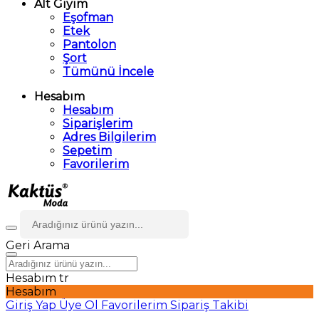
Alt Giyim
Eşofman
Etek
Pantolon
Şort
Tümünü İncele
Hesabım
Hesabım
Siparişlerim
Adres Bilgilerim
Sepetim
Favorilerim
Geri
Arama
Hesabım
tr
Hesabım
Giriş Yap
Üye Ol
Favorilerim
Sipariş Takibi