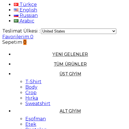
Türkçe
English
Russian
Arabic
Teslimat Ülkesi :
Favorilerim
0
Sepetim
0
YENI GELENLER
TÜM ÜRÜNLER
ÜST GIYIM
T-Shirt
Body
Crop
Hırka
Sweatshirt
ALT GIYIM
Eşofman
Etek