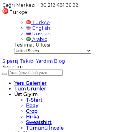
Çağrı Merkezi: +90 212 481 36 92
.
Türkçe
Türkçe
English
Russian
Arabic
Teslimat Ülkesi :
Sipariş Takibi
Yardım
Blog
Sepetim
Yeni Gelenler
Tüm Ürünler
Üst Giyim
T-Shirt
Body
Crop
Hırka
Sweatshirt
Tümünü İncele