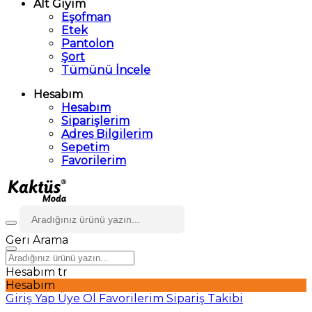
Alt Giyim
Eşofman
Etek
Pantolon
Şort
Tümünü İncele
Hesabım
Hesabım
Siparişlerim
Adres Bilgilerim
Sepetim
Favorilerim
Geri
Arama
Hesabım
tr
Hesabım
Giriş Yap
Üye Ol
Favorilerim
Sipariş Takibi