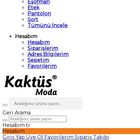
Eşofman
Etek
Pantolon
Şort
Tümünü İncele
Hesabım
Hesabım
Siparişlerim
Adres Bilgilerim
Sepetim
Favorilerim
Geri
Arama
Hesabım
tr
Hesabım
Giriş Yap
Üye Ol
Favorilerim
Sipariş Takibi