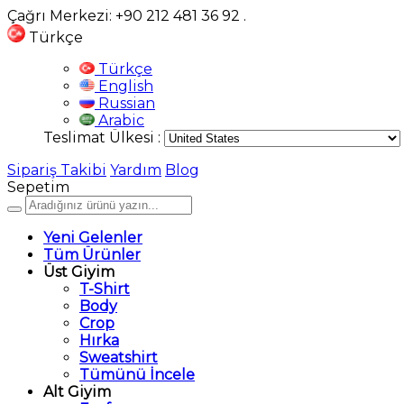
Çağrı Merkezi: +90 212 481 36 92
.
Türkçe
Türkçe
English
Russian
Arabic
Teslimat Ülkesi :
Sipariş Takibi
Yardım
Blog
Sepetim
Yeni Gelenler
Tüm Ürünler
Üst Giyim
T-Shirt
Body
Crop
Hırka
Sweatshirt
Tümünü İncele
Alt Giyim