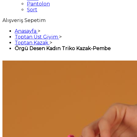
Pantolon
Şort
Alışveriş Sepetim
Anasayfa
>
Toptan Üst Giyim
>
Toptan Kazak
>
Örgü Desen Kadın Triko Kazak-Pembe