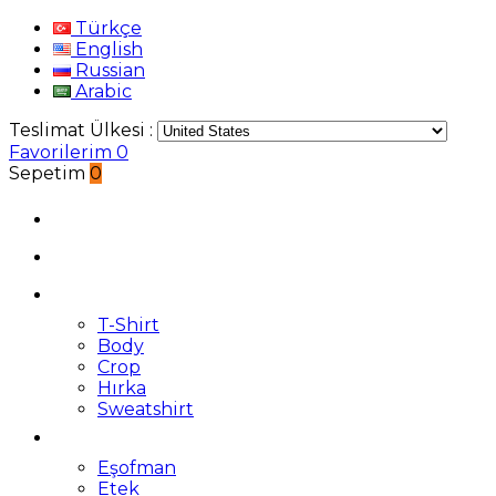
Türkçe
English
Russian
Arabic
Teslimat Ülkesi :
Favorilerim
0
Sepetim
0
T-Shirt
Body
Crop
Hırka
Sweatshirt
Eşofman
Etek