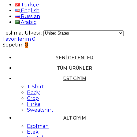
Türkçe
English
Russian
Arabic
Teslimat Ülkesi :
Favorilerim
0
Sepetim
0
YENI GELENLER
TÜM ÜRÜNLER
ÜST GIYIM
T-Shirt
Body
Crop
Hırka
Sweatshirt
ALT GIYIM
Eşofman
Etek