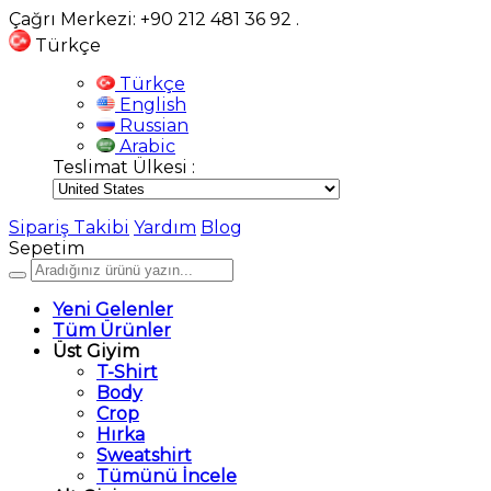
Çağrı Merkezi: +90 212 481 36 92
.
Türkçe
Türkçe
English
Russian
Arabic
Teslimat Ülkesi :
Sipariş Takibi
Yardım
Blog
Sepetim
Yeni Gelenler
Tüm Ürünler
Üst Giyim
T-Shirt
Body
Crop
Hırka
Sweatshirt
Tümünü İncele