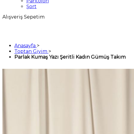
Pantolon
Şort
Alışveriş Sepetim
Anasayfa
>
Toptan Giyim
>
Parlak Kumaş Yazı Şeritli Kadın Gümüş Takım