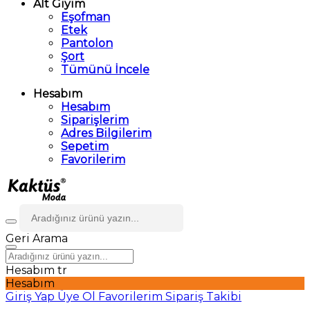
Alt Giyim
Eşofman
Etek
Pantolon
Şort
Tümünü İncele
Hesabım
Hesabım
Siparişlerim
Adres Bilgilerim
Sepetim
Favorilerim
Geri
Arama
Hesabım
tr
Hesabım
Giriş Yap
Üye Ol
Favorilerim
Sipariş Takibi