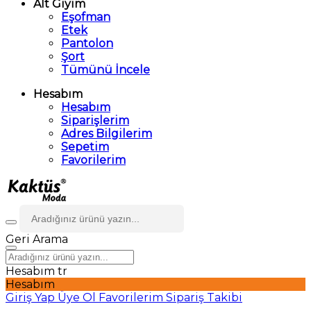
Alt Giyim
Eşofman
Etek
Pantolon
Şort
Tümünü İncele
Hesabım
Hesabım
Siparişlerim
Adres Bilgilerim
Sepetim
Favorilerim
Geri
Arama
Hesabım
tr
Hesabım
Giriş Yap
Üye Ol
Favorilerim
Sipariş Takibi