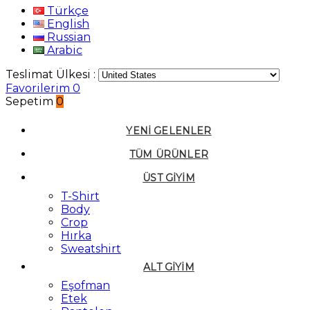
Türkçe
English
Russian
Arabic
Teslimat Ülkesi :
Favorilerim
0
Sepetim
0
YENI GELENLER
TÜM ÜRÜNLER
ÜST GIYIM
T-Shirt
Body
Crop
Hırka
Sweatshirt
ALT GIYIM
Eşofman
Etek