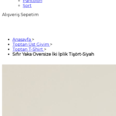
Pantolon
Şort
Alışveriş Sepetim
Anasayfa
>
Toptan Üst Giyim
>
Toptan T-Shirt
>
Sıfır Yaka Oversize İki İplik Tişört-Siyah