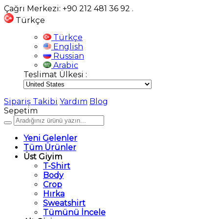
Çağrı Merkezi: +90 212 481 36 92
.
Türkçe
Türkçe
English
Russian
Arabic
Teslimat Ülkesi :
Sipariş Takibi
Yardım
Blog
Sepetim
Yeni Gelenler
Tüm Ürünler
Üst Giyim
T-Shirt
Body
Crop
Hırka
Sweatshirt
Tümünü İncele