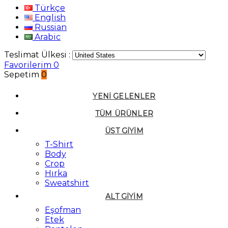
Türkçe
English
Russian
Arabic
Teslimat Ülkesi :
Favorilerim
0
Sepetim
0
YENI GELENLER
TÜM ÜRÜNLER
ÜST GIYIM
T-Shirt
Body
Crop
Hırka
Sweatshirt
ALT GIYIM
Eşofman
Etek