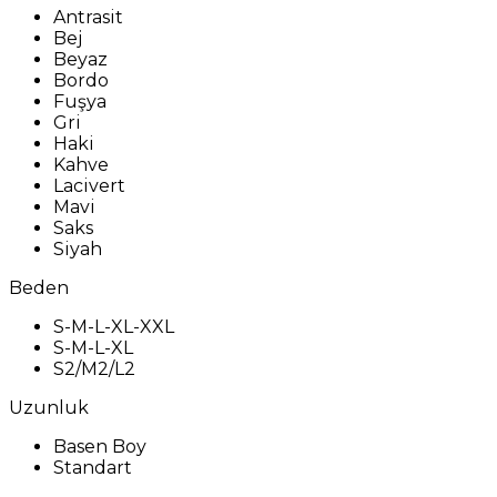
Antrasit
Bej
Beyaz
Bordo
Fuşya
Gri
Haki
Kahve
Lacivert
Mavi
Saks
Siyah
Beden
S-M-L-XL-XXL
S-M-L-XL
S2/M2/L2
Uzunluk
Basen Boy
Standart