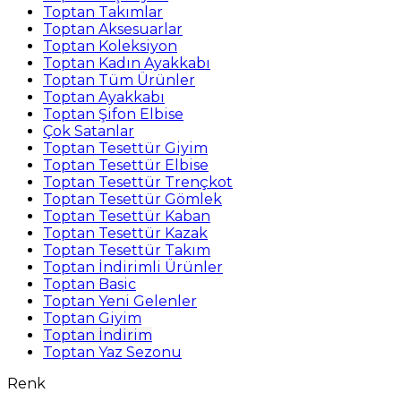
Toptan Takımlar
Toptan Aksesuarlar
Toptan Koleksiyon
Toptan Kadın Ayakkabı
Toptan Tüm Ürünler
Toptan Ayakkabı
Toptan Şifon Elbise
Çok Satanlar
Toptan Tesettür Giyim
Toptan Tesettür Elbise
Toptan Tesettür Trençkot
Toptan Tesettür Gömlek
Toptan Tesettür Kaban
Toptan Tesettür Kazak
Toptan Tesettür Takım
Toptan İndirimli Ürünler
Toptan Basic
Toptan Yeni Gelenler
Toptan Giyim
Toptan İndirim
Toptan Yaz Sezonu
Renk