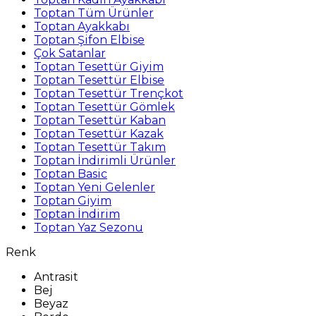
Toptan Tüm Ürünler
Toptan Ayakkabı
Toptan Şifon Elbise
Çok Satanlar
Toptan Tesettür Giyim
Toptan Tesettür Elbise
Toptan Tesettür Trençkot
Toptan Tesettür Gömlek
Toptan Tesettür Kaban
Toptan Tesettür Kazak
Toptan Tesettür Takım
Toptan İndirimli Ürünler
Toptan Basic
Toptan Yeni Gelenler
Toptan Giyim
Toptan İndirim
Toptan Yaz Sezonu
Renk
Antrasit
Bej
Beyaz