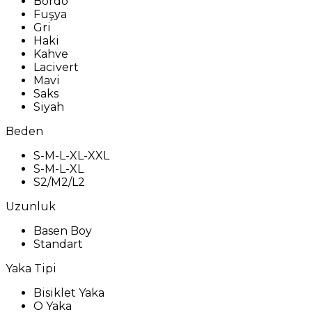
Bordo
Fuşya
Gri
Haki
Kahve
Lacivert
Mavi
Saks
Siyah
Beden
S-M-L-XL-XXL
S-M-L-XL
S2/M2/L2
Uzunluk
Basen Boy
Standart
Yaka Tipi
Bisiklet Yaka
O Yaka