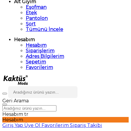
Alt Giyim
Eşofman
Etek
Pantolon
Şort
Tümünü İncele
Hesabım
Hesabım
Siparişlerim
Adres Bilgilerim
Sepetim
Favorilerim
Geri
Arama
Hesabım
tr
Hesabım
Giriş Yap
Üye Ol
Favorilerim
Sipariş Takibi