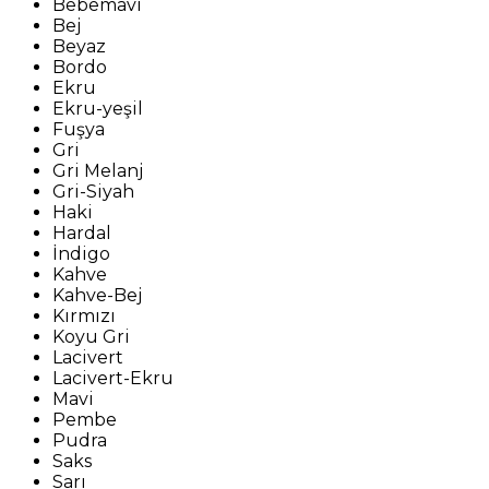
Bebemavi
Bej
Beyaz
Bordo
Ekru
Ekru-yeşil
Fuşya
Gri
Gri Melanj
Gri-Siyah
Haki
Hardal
İndigo
Kahve
Kahve-Bej
Kırmızı
Koyu Gri
Lacivert
Lacivert-Ekru
Mavi
Pembe
Pudra
Saks
Sarı