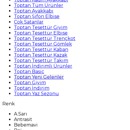
Toptan Tüm Ürünler
Toptan Ayakkabı
Toptan Şifon Elbise
Çok Satanlar
Toptan Tesettür Giyim
Toptan Tesettür Elbise
Toptan Tesettür Trençkot
Toptan Tesettür Gömlek
Toptan Tesettür Kaban
Toptan Tesettür Kazak
Toptan Tesettür Takım
Toptan İndirimli Ürünler
Toptan Basic
Toptan Yeni Gelenler
Toptan Giyim
Toptan İndirim
Toptan Yaz Sezonu
Renk
A.Sarı
Antrasit
Bebemavi