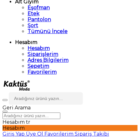
Alt Giyim
Eşofman
Etek
Pantolon
Şort
Tümünü İncele
Hesabım
Hesabım
Siparişlerim
Adres Bilgilerim
Sepetim
Favorilerim
Geri
Arama
Hesabım
tr
Hesabım
Giriş Yap
Üye Ol
Favorilerim
Sipariş Takibi