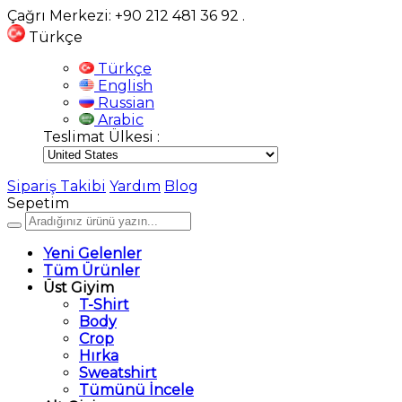
Çağrı Merkezi: +90 212 481 36 92
.
Türkçe
Türkçe
English
Russian
Arabic
Teslimat Ülkesi :
Sipariş Takibi
Yardım
Blog
Sepetim
Yeni Gelenler
Tüm Ürünler
Üst Giyim
T-Shirt
Body
Crop
Hırka
Sweatshirt
Tümünü İncele