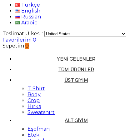
Türkçe
English
Russian
Arabic
Teslimat Ülkesi :
Favorilerim
0
Sepetim
0
YENI GELENLER
TÜM ÜRÜNLER
ÜST GIYIM
T-Shirt
Body
Crop
Hırka
Sweatshirt
ALT GIYIM
Eşofman
Etek