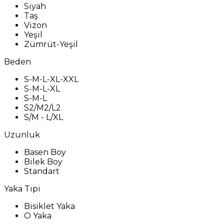
Siyah
Taş
Vizon
Yeşil
Zümrüt-Yeşil
Beden
S-M-L-XL-XXL
S-M-L-XL
S-M-L
S2/M2/L2
S/M - L/XL
Uzunluk
Basen Boy
Bilek Boy
Standart
Yaka Tipi
Bisiklet Yaka
O Yaka