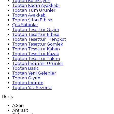
Toptan Koleksiyon
Toptan Kadın Ayakkabı
Toptan Tüm Ürünler
Toptan Ayakkabı
Toptan Şifon Elbise
Çok Satanlar
Toptan Tesettür Giyim
Toptan Tesettür Elbise
Toptan Tesettür Trençkot
Toptan Tesettür Gömlek
Toptan Tesettür Kaban
Toptan Tesettür Kazak
Toptan Tesettür Takım
Toptan İndirimli Ürünler
Toptan Basic
Toptan Yeni Gelenler
Toptan Giyim
Toptan İndirim
Toptan Yaz Sezonu
Renk
A.Sarı
Antrasit