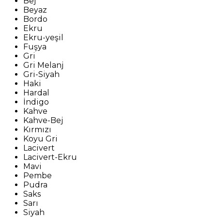
Bej
Beyaz
Bordo
Ekru
Ekru-yeşil
Fuşya
Gri
Gri Melanj
Gri-Siyah
Haki
Hardal
İndigo
Kahve
Kahve-Bej
Kırmızı
Koyu Gri
Lacivert
Lacivert-Ekru
Mavi
Pembe
Pudra
Saks
Sarı
Siyah