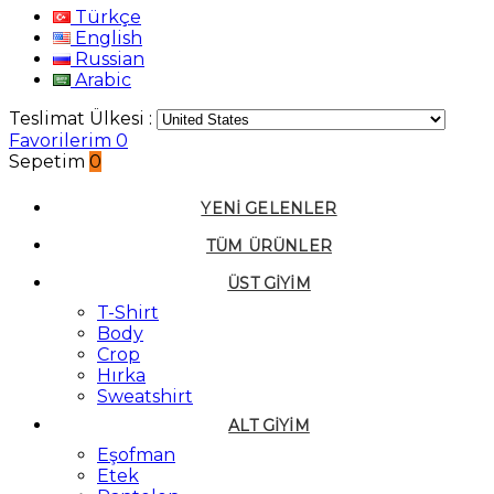
Türkçe
English
Russian
Arabic
Teslimat Ülkesi :
Favorilerim
0
Sepetim
0
YENI GELENLER
TÜM ÜRÜNLER
ÜST GIYIM
T-Shirt
Body
Crop
Hırka
Sweatshirt
ALT GIYIM
Eşofman
Etek