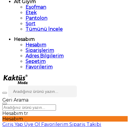
Alt Giyim
Eşofman
Etek
Pantolon
Şort
Tümünü İncele
Hesabım
Hesabım
Siparişlerim
Adres Bilgilerim
Sepetim
Favorilerim
Geri
Arama
Hesabım
tr
Hesabım
Giriş Yap
Üye Ol
Favorilerim
Sipariş Takibi