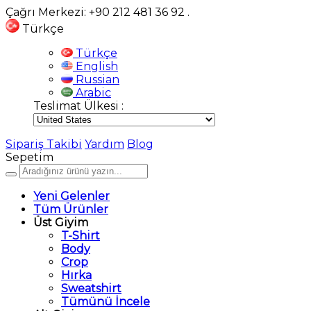
Çağrı Merkezi: +90 212 481 36 92
.
Türkçe
Türkçe
English
Russian
Arabic
Teslimat Ülkesi :
Sipariş Takibi
Yardım
Blog
Sepetim
Yeni Gelenler
Tüm Ürünler
Üst Giyim
T-Shirt
Body
Crop
Hırka
Sweatshirt
Tümünü İncele