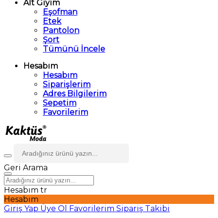
Alt Giyim
Eşofman
Etek
Pantolon
Şort
Tümünü İncele
Hesabım
Hesabım
Siparişlerim
Adres Bilgilerim
Sepetim
Favorilerim
Geri
Arama
Hesabım
tr
Hesabım
Giriş Yap
Üye Ol
Favorilerim
Sipariş Takibi