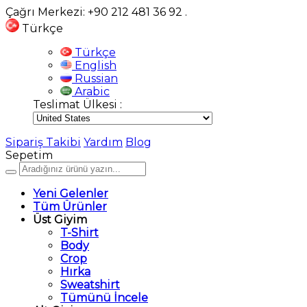
Çağrı Merkezi: +90 212 481 36 92
.
Türkçe
Türkçe
English
Russian
Arabic
Teslimat Ülkesi :
Sipariş Takibi
Yardım
Blog
Sepetim
Yeni Gelenler
Tüm Ürünler
Üst Giyim
T-Shirt
Body
Crop
Hırka
Sweatshirt
Tümünü İncele