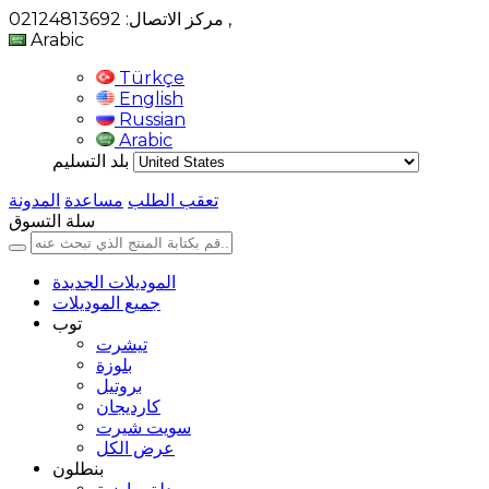
,
مركز الاتصال: 02124813692
Arabic
Türkçe
English
Russian
Arabic
بلد التسليم
تعقب الطلب
مساعدة
المدونة
سلة التسوق
الموديلات الجديدة
جميع الموديلات
توب
تيشرت
بلوزة
بروتيل
كارديجان
سويت شيرت
عرض الكل
بنطلون