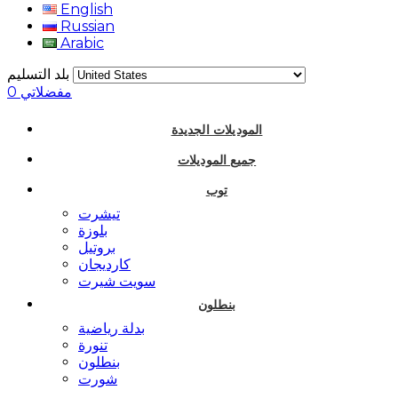
English
Russian
Arabic
بلد التسليم
مفضلاتي
0
الموديلات الجديدة
جميع الموديلات
توب
تيشرت
بلوزة
بروتيل
كارديجان
سويت شيرت
بنطلون
بدلة رياضية
تنورة
بنطلون
شورت