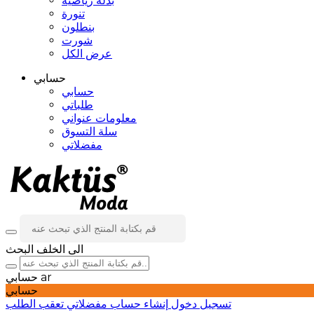
بدلة رياضية
تنورة
بنطلون
شورت
عرض الكل
حسابي
حسابي
طلباتي
معلومات عنواني
سلة التسوق
مفضلاتي
الى الخلف
البحث
ar
حسابي
حسابي
تسجيل دخول
إنشاء حساب
مفضلاتي
تعقب الطلب