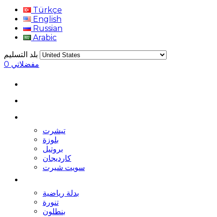
Türkçe
English
Russian
Arabic
بلد التسليم
مفضلاتي
0
تيشرت
بلوزة
بروتيل
كارديجان
سويت شيرت
بدلة رياضية
تنورة
بنطلون