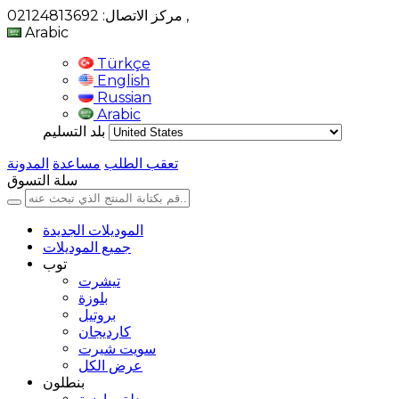
,
مركز الاتصال: 02124813692
Arabic
Türkçe
English
Russian
Arabic
بلد التسليم
تعقب الطلب
مساعدة
المدونة
سلة التسوق
الموديلات الجديدة
جميع الموديلات
توب
تيشرت
بلوزة
بروتيل
كارديجان
سويت شيرت
عرض الكل
بنطلون