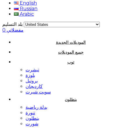
English
Russian
Arabic
بلد التسليم
مفضلاتي
0
الموديلات الجديدة
جميع الموديلات
توب
تيشرت
بلوزة
بروتيل
كارديجان
سويت شيرت
بنطلون
بدلة رياضية
تنورة
بنطلون
شورت