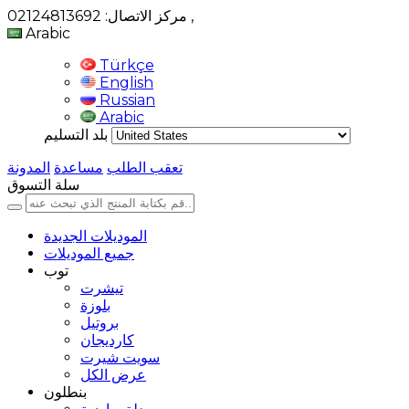
,
مركز الاتصال: 02124813692
Arabic
Türkçe
English
Russian
Arabic
بلد التسليم
تعقب الطلب
مساعدة
المدونة
سلة التسوق
الموديلات الجديدة
جميع الموديلات
توب
تيشرت
بلوزة
بروتيل
كارديجان
سويت شيرت
عرض الكل
بنطلون