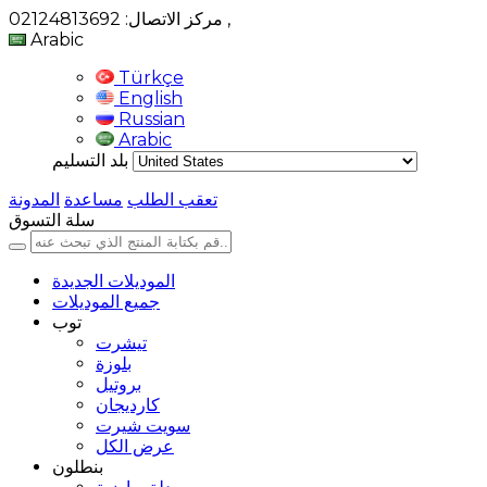
,
مركز الاتصال: 02124813692
Arabic
Türkçe
English
Russian
Arabic
بلد التسليم
تعقب الطلب
مساعدة
المدونة
سلة التسوق
الموديلات الجديدة
جميع الموديلات
توب
تيشرت
بلوزة
بروتيل
كارديجان
سويت شيرت
عرض الكل
بنطلون