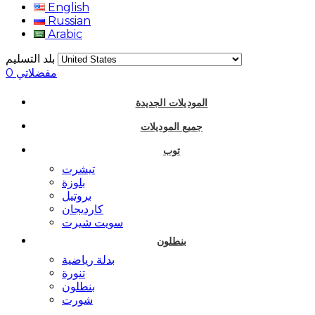
English
Russian
Arabic
بلد التسليم
مفضلاتي
0
الموديلات الجديدة
جميع الموديلات
توب
تيشرت
بلوزة
بروتيل
كارديجان
سويت شيرت
بنطلون
بدلة رياضية
تنورة
بنطلون
شورت