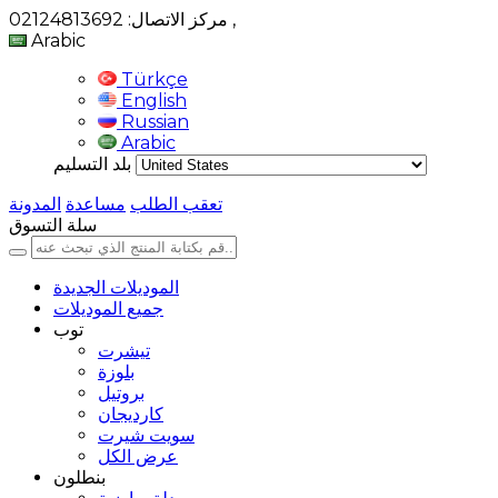
,
مركز الاتصال: 02124813692
Arabic
Türkçe
English
Russian
Arabic
بلد التسليم
تعقب الطلب
مساعدة
المدونة
سلة التسوق
الموديلات الجديدة
جميع الموديلات
توب
تيشرت
بلوزة
بروتيل
كارديجان
سويت شيرت
عرض الكل
بنطلون