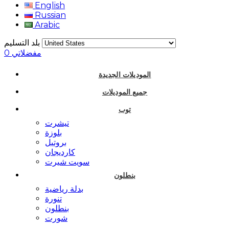
English
Russian
Arabic
بلد التسليم
مفضلاتي
0
الموديلات الجديدة
جميع الموديلات
توب
تيشرت
بلوزة
بروتيل
كارديجان
سويت شيرت
بنطلون
بدلة رياضية
تنورة
بنطلون
شورت