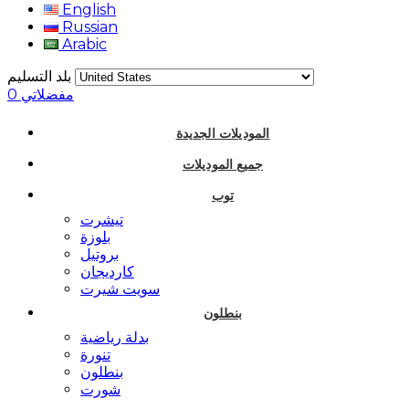
English
Russian
Arabic
بلد التسليم
مفضلاتي
0
الموديلات الجديدة
جميع الموديلات
توب
تيشرت
بلوزة
بروتيل
كارديجان
سويت شيرت
بنطلون
بدلة رياضية
تنورة
بنطلون
شورت