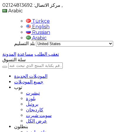
,
مركز الاتصال: 02124813692
Arabic
Türkçe
English
Russian
Arabic
بلد التسليم
تعقب الطلب
مساعدة
المدونة
سلة التسوق
الموديلات الجديدة
جميع الموديلات
توب
تيشرت
بلوزة
بروتيل
كارديجان
سويت شيرت
عرض الكل
بنطلون