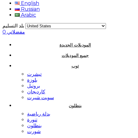
English
Russian
Arabic
بلد التسليم
مفضلاتي
0
الموديلات الجديدة
جميع الموديلات
توب
تيشرت
بلوزة
بروتيل
كارديجان
سويت شيرت
بنطلون
بدلة رياضية
تنورة
بنطلون
شورت