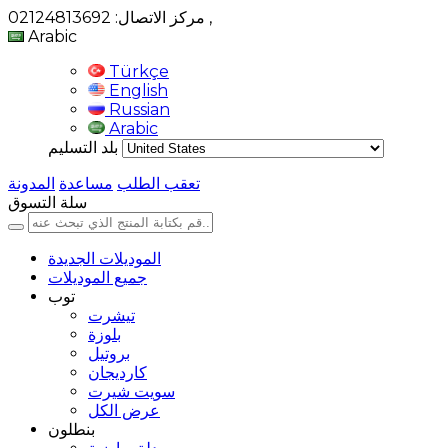
,
مركز الاتصال: 02124813692
Arabic
Türkçe
English
Russian
Arabic
بلد التسليم
تعقب الطلب
مساعدة
المدونة
سلة التسوق
الموديلات الجديدة
جميع الموديلات
توب
تيشرت
بلوزة
بروتيل
كارديجان
سويت شيرت
عرض الكل
بنطلون