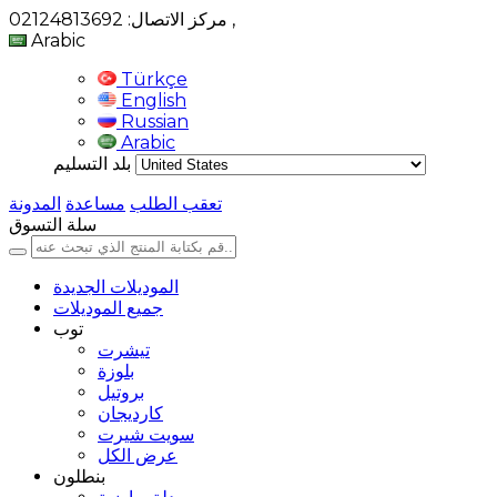
,
مركز الاتصال: 02124813692
Arabic
Türkçe
English
Russian
Arabic
بلد التسليم
تعقب الطلب
مساعدة
المدونة
سلة التسوق
الموديلات الجديدة
جميع الموديلات
توب
تيشرت
بلوزة
بروتيل
كارديجان
سويت شيرت
عرض الكل
بنطلون