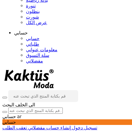
بدلة رياضية
تنورة
بنطلون
شورت
عرض الكل
حسابي
حسابي
طلباتي
معلومات عنواني
سلة التسوق
مفضلاتي
الى الخلف
البحث
ar
حسابي
حسابي
تسجيل دخول
إنشاء حساب
مفضلاتي
تعقب الطلب