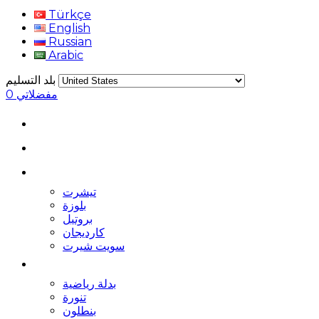
Türkçe
English
Russian
Arabic
بلد التسليم
مفضلاتي
0
تيشرت
بلوزة
بروتيل
كارديجان
سويت شيرت
بدلة رياضية
تنورة
بنطلون