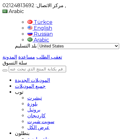
,
مركز الاتصال: 02124813692
Arabic
Türkçe
English
Russian
Arabic
بلد التسليم
تعقب الطلب
مساعدة
المدونة
سلة التسوق
الموديلات الجديدة
جميع الموديلات
توب
تيشرت
بلوزة
بروتيل
كارديجان
سويت شيرت
عرض الكل
بنطلون