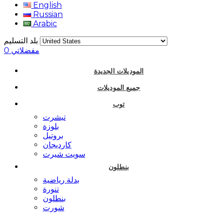
English
Russian
Arabic
بلد التسليم
مفضلاتي
0
الموديلات الجديدة
جميع الموديلات
توب
تيشرت
بلوزة
بروتيل
كارديجان
سويت شيرت
بنطلون
بدلة رياضية
تنورة
بنطلون
شورت