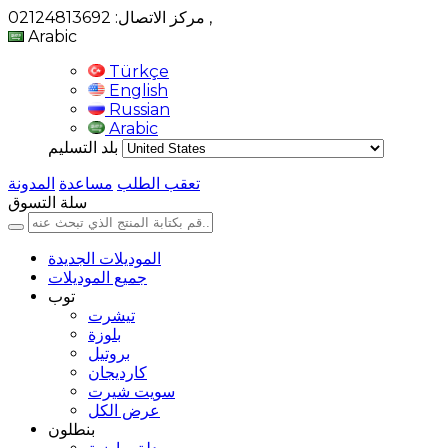
,
مركز الاتصال: 02124813692
Arabic
Türkçe
English
Russian
Arabic
بلد التسليم
تعقب الطلب
مساعدة
المدونة
سلة التسوق
الموديلات الجديدة
جميع الموديلات
توب
تيشرت
بلوزة
بروتيل
كارديجان
سويت شيرت
عرض الكل
بنطلون