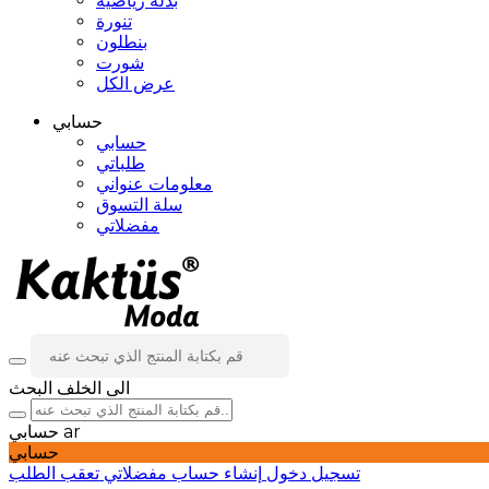
بدلة رياضية
تنورة
بنطلون
شورت
عرض الكل
حسابي
حسابي
طلباتي
معلومات عنواني
سلة التسوق
مفضلاتي
الى الخلف
البحث
ar
حسابي
حسابي
تسجيل دخول
إنشاء حساب
مفضلاتي
تعقب الطلب