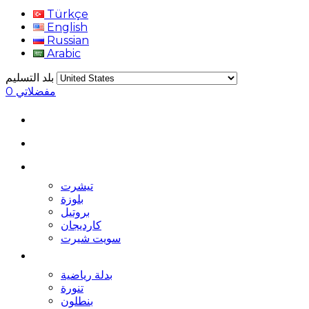
Türkçe
English
Russian
Arabic
بلد التسليم
مفضلاتي
0
تيشرت
بلوزة
بروتيل
كارديجان
سويت شيرت
بدلة رياضية
تنورة
بنطلون